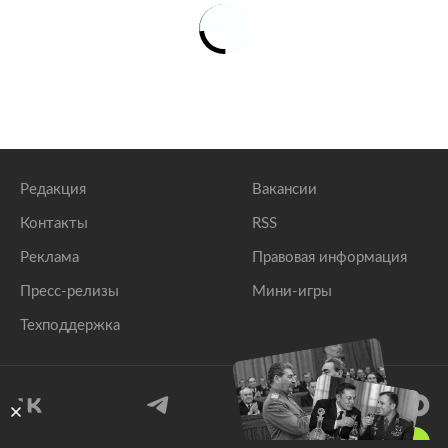
lenta.ru
Вирусолог объяснил рекорд смертности от
коронавируса в России в июле
lenta.ru
Редакция
Вакансии
Контакты
RSS
Реклама
Правовая информация
Пресс-релизы
Мини-игры
Техподдержка