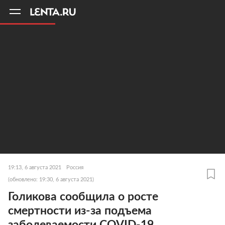
11
A
19:13, 6 августа 2021
Россия
(обновлено: 19:30, 6 августа 2021)
Голикова сообщила о росте
смертности из-за подъема
заболеваемости COVID-19