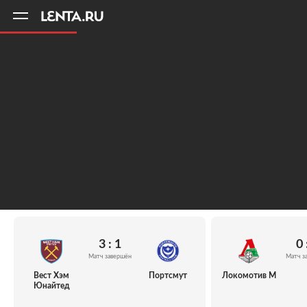
11
A
3 : 1
0 
Матч завершён
Матч з
Вест Хэм
Портсмут
Локомотив М
Юнайтед