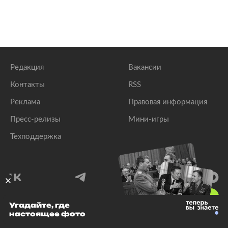
российских спортсменов на Олимпиаде
lenta.ru
Редакция
Вакансии
Контакты
RSS
Реклама
Правовая информация
Пресс-релизы
Мини-игры
Техподдержка
18
+
Угадайте, где
настоящее фото
© 1999–2026 Все права защищены.
ООО «Лента.Ру»