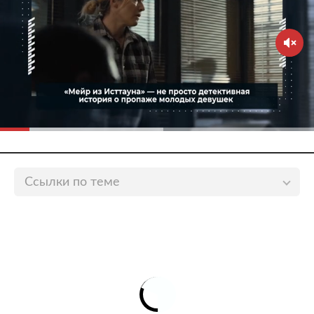
Ссылки по теме
В США заявили о «насмешке» России над
Олимпийскими играми
lenta.ru
Американские шпажисты провели акцию против
партнера по команде на Олимпиаде
lenta.ru
Посол России в США оценил данные о допинге