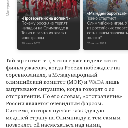
«Мы едем бороться!»
«Проверьте их на допинг!»
Токио стартуют
Почему россияне терпят
Олимпийские игры. У
нападки на Олимпиаде в
из российских спорт
Токио и за что их хвалят
есть шансы завоевать
иностранцы
золото?
30 июля 2021
23 июля 2021
Тайгарт отметил, что все уже видели «этот
фильм ужасов», когда Россия побеждает на
соревнованиях, а Международный
олимпийский комитет (МОК) и
WADA
лишь
запутывают ситуацию, когда говорят о ее
отстранении. По его словам, «отстранение»
России является очевидным фарсом.
Система, которая пускает жаждущую
медалей страну на Олимпиаду и тем самым
позволяет ей насмехаться над ними,