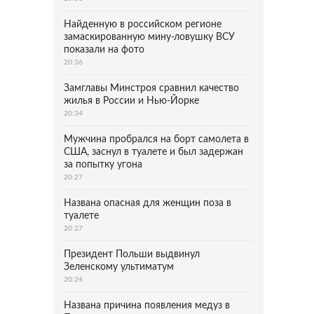
Найденную в российском регионе
замаскированную мину-ловушку ВСУ
показали на фото
20:36
Замглавы Минстроя сравнил качество
жилья в России и Нью-Йорке
20:34
Мужчина пробрался на борт самолета в
США, заснул в туалете и был задержан
за попытку угона
20:27
Названа опасная для женщин поза в
туалете
20:27
Президент Польши выдвинул
Зеленскому ультиматум
20:24
Названа причина появления медуз в