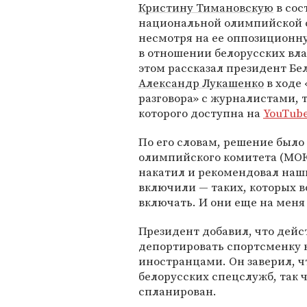
Кристину Тимановскую
в сос
национальной олимпийской 
несмотря на ее оппозицион
в отношении белорусских вла
этом рассказал президент Бе
Александр Лукашенко
в ходе
разговора» с журналистами, 
которого доступна на
YouTub
По его словам, решение был
олимпийского комитета (МОК
накатил и рекомендовал наш
включили — таких, которых в
включать. И они еще на меня
Президент добавил, что дей
депортировать спортсменку 
иностранцами. Он заверил, ч
белорусских спецслужб, так ч
спланирован.