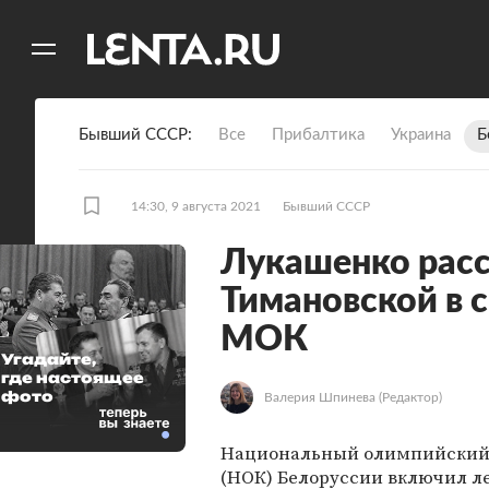
11
A
Бывший СССР
Все
Прибалтика
Украина
Б
14:30, 9 августа 2021
Бывший СССР
Лукашенко расс
Тимановской в 
МОК
Угадайте,
где настоящее
фото
Валерия Шпинева
(Редактор)
Национальный олимпийский
(НОК) Белоруссии включил л