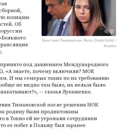
тав
сборной,
ную позицию
стей. Об
лоруссии
 «Большого
Кристина Тимановская. Фото: Darek Golik /
трансляция
Reuters
e
.
о принято под давлением Международного
). «А знаете, почему включили? МОК
им. И мы семерых таких по их требованию
ообще не видно там было, их нельзя было
 накатывают?», — сказал Лукашенко.
ствия Тимановской после решения НОК
на родину были продиктованы
то в Токио ей не угрожали сотрудники
то ее побег в Польшу был заранее