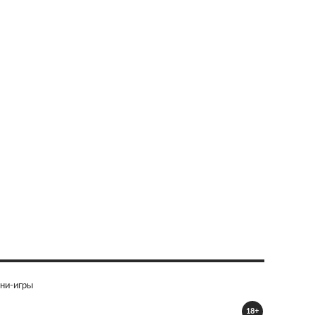
ни-игры
18+