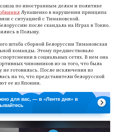
осоюза
по иностранным делам и политике
обвинил
Лукашенко в нарушении принципа
язи с ситуацией с Тимановской.
Белоруссию после скандала на Играх в Токио.
вились в Польшу.
ого штаба сборной Белоруссии Тимановская
ьной команды. Этому предшествовало
спортсменки в социальных сетях. В нем она
ортивных чиновников из-за того, что была
му не готовилась. После исключения из
ась на то, что представители белорусской
ют ее из Японии.
ажно для вас, — в «Ленте дня» в
сывайтесь