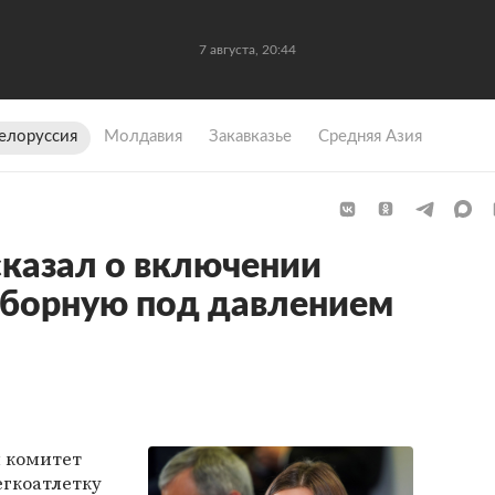
7 августа, 20:44
елоруссия
Молдавия
Закавказье
Средняя Азия
казал о включении
сборную под давлением
 комитет
егкоатлетку