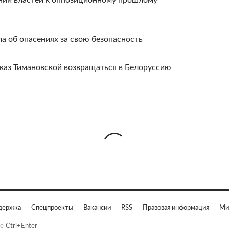
нии властей к оппозиционному прошлому
ла об опасениях за свою безопасность
тказ Тимановской возвращаться в Белоруссию
держка
Спецпроекты
Вакансии
RSS
Правовая информация
Ми
е
Ctrl+Enter