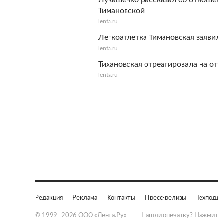
Лукашенко рассказал об отноше
Тимановской
lenta.ru
Легкоатлетка Тимановская заяви
lenta.ru
Тихановская отреагировала на о
lenta.ru
Редакция
Реклама
Контакты
Пресс-релизы
Техпод
© 1999–2026 ООО «Лента.Ру»
Нашли опечатку? Нажмит