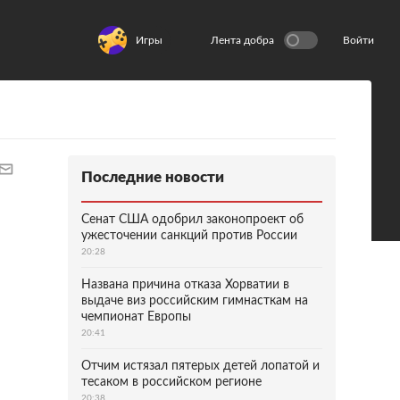
Игры
Лента добра
Войти
Последние новости
Сенат США одобрил законопроект об
ужесточении санкций против России
20:28
Названа причина отказа Хорватии в
выдаче виз российским гимнасткам на
чемпионат Европы
20:41
Отчим истязал пятерых детей лопатой и
тесаком в российском регионе
20:38