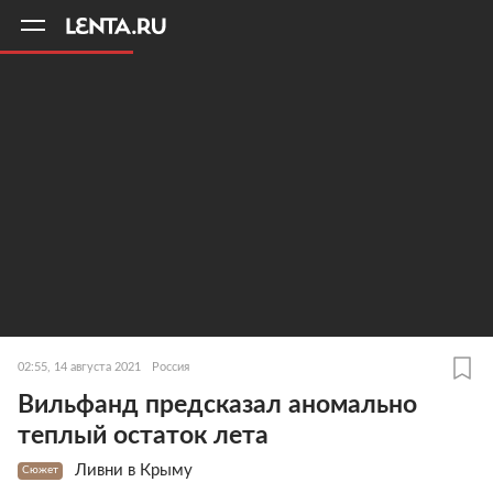
11
A
02:55, 14 августа 2021
Россия
Вильфанд предсказал аномально
теплый остаток лета
Ливни в Крыму
Сюжет