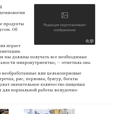
й
демиологии
ые продукты
усом. Об
ия играет
билитации.
ия мы должны получать все необходимые
ьности микронутриенты», — отметила она.
о необработанные или цельнозерновые
гречка, рис, перловка, булгур, богаты
ржат значительное количество пищевых
ы для нормальной работы желудочно-