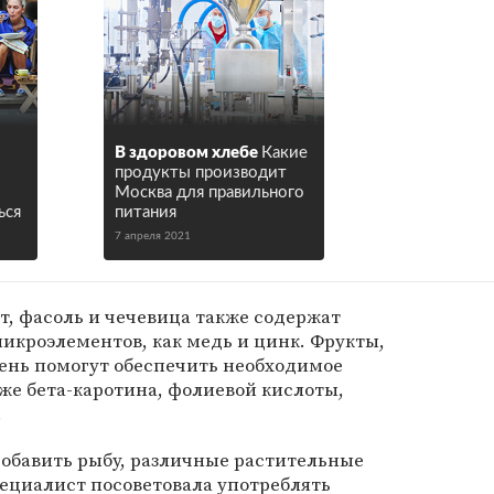
В здоровом хлебе
Какие
продукты производит
Москва для правильного
ься
питания
7 апреля 2021
ут, фасоль и чечевица также содержат
икроэлементов, как медь и цинк. Фрукты,
лень помогут обеспечить необходимое
кже бета-каротина, фолиевой кислоты,
.
добавить рыбу, различные растительные
специалист посоветовала употреблять