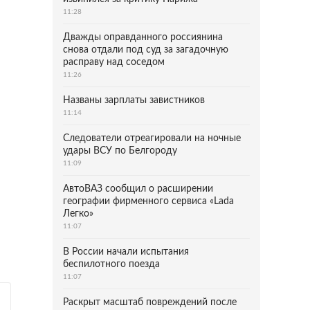
11:28
Дважды оправданного россиянина
снова отдали под суд за загадочную
расправу над соседом
11:26
Названы зарплаты завистников
11:14
Следователи отреагировали на ночные
удары ВСУ по Белгороду
11:09
АвтоВАЗ сообщил о расширении
географии фирменного сервиса «Lada
Легко»
11:07
В России начали испытания
беспилотного поезда
11:07
Раскрыт масштаб повреждений после