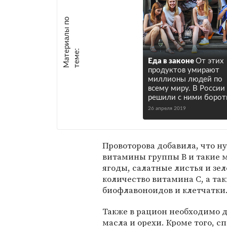
М
а
т
р
и
а
л
ы
п
о
т
е
м
е
е
:
Еда в законе
От этих
продуктов умирают
миллионы людей по
всему миру. В России
решили с ними борот
26 апреля 2019
Провоторова добавила, что н
витамины группы B и такие м
ягоды, салатные листья и зе
количество витамина C, а та
биофлавоноидов и клетчатки
Также в рацион необходимо 
масла и орехи. Кроме того, 