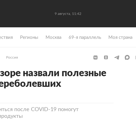
9 августа, 11:42
ствия
Регионы
Москва
69-я параллель
Моя страна
Россия
зоре назвали полезные
переболевших
иться после COVID-19 помогут
продукты