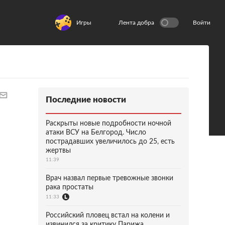
Игры
Лента добра
Войти
Последние новости
Раскрыты новые подробности ночной
атаки ВСУ на Белгород. Число
пострадавших увеличилось до 25, есть
жертвы
11:39
Врач назвал первые тревожные звонки
рака простаты
11:33
Российский пловец встал на колени и
извинился за критику Парижа