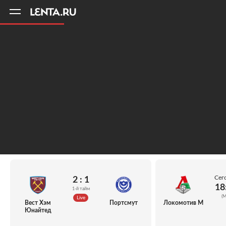
11
A
Сег
2 : 1
18
1-й тайм
(М
Live
Вест Хэм
Портсмут
Локомотив М
Юнайтед