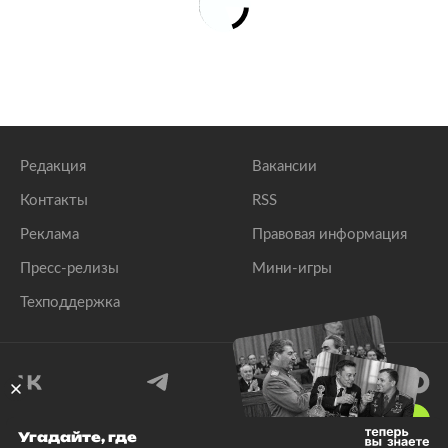
«Динамо» обыграло ЦСКА в третьем туре РПЛ
lenta.ru
Редакция
Вакансии
Контакты
RSS
Реклама
Правовая информация
Пресс-релизы
Мини-игры
Техподдержка
18
+
Угадайте, где