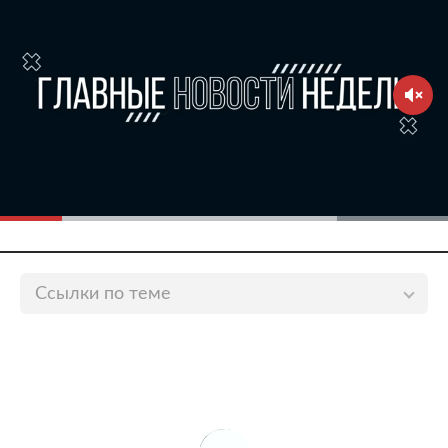
Ссылки по теме
Легионер ЦСКА провел на поле 12 минут и решил
покинуть Россию
lenta.ru
ЦСКА обыграл «Ростов» в матче РПЛ
lenta.ru