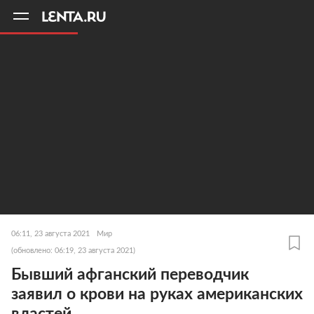
11
A
06:11, 23 августа 2021
Мир
(обновлено: 06:19, 23 августа 2021)
Бывший афганский переводчик
заявил о крови на руках американских
властей