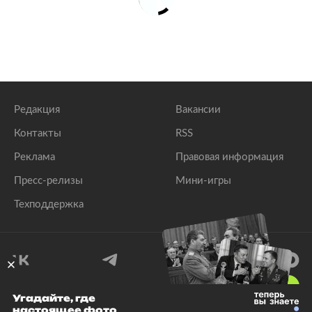
контроле талибов над Афганистаном
lenta.ru
Редакция
Вакансии
Контакты
RSS
Реклама
Правовая информация
Пресс-релизы
Мини-игры
Техподдержка
18
+
Угадайте, где
настоящее фото
© 1999–2026 Все права защищены.