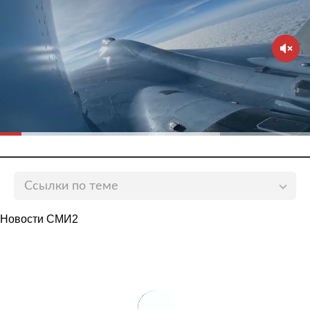
Ссылки по теме
В МИД России раскрыли информацию об
Новости СМИ2
исключении «Талибана» из списка террористов
lenta.ru
Лавров высказался по поводу приема афганских
беженцев в России
lenta.ru
Лавров прокомментировал сообщения о полном