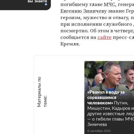
погибшему главе
МЧС
, генер
Евгению Зиничеву
звание Гер
героизм, мужество и отвагу,
при исполнении служебного 
посмертно. Об этом в четверг,
сообщается на
сайте
пресс-с
Кремля.
М
а
т
р
и
а
л
ы
п
о
т
е
м
е
«Рванул в воду за
е
:
сорвавшимся
человеком»
Путин,
Мишустин, Кадыров и
другие известные лю
— о гибели главы МЧ
Зиничева
8 сентября 2021