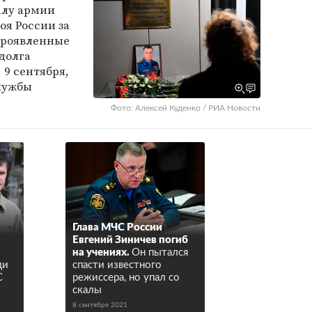
алу армии
оя России за
 проявленные
долга
 9 сентября,
лужбы
Фото: Алексей Куденко / РИА Новости
Глава МЧС России
Евгений Зиничев погиб
на учениях.
Он пытался
ди
спасти известного
С
режиссера, но упал со
скалы
8 сентября 2021