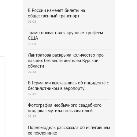
В России изменят билеты на
общественный транспорт
03:08
Трамп похвастался крупным трофеем
США
03:03
Лантратова раскрыла количество про
павших без вести жителей Курской
области
02:53
В Германии высказались об инциденте с
беспилотником в аэропорту
02:41
Фотография необычного свадебного
подарка смутила пользователей
02:39
Порномодель рассказала об испугавшем
ее поклоннике