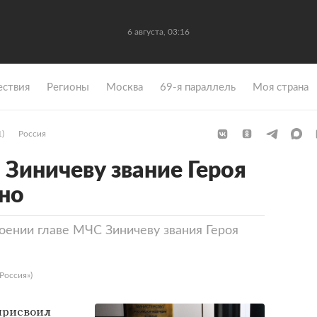
6 августа, 03:16
ствия
Регионы
Москва
69-я параллель
Моя страна
1)
Россия
 Зиничеву звание Героя
но
оении главе МЧС Зиничеву звания Героя
Россия»)
рисвоил