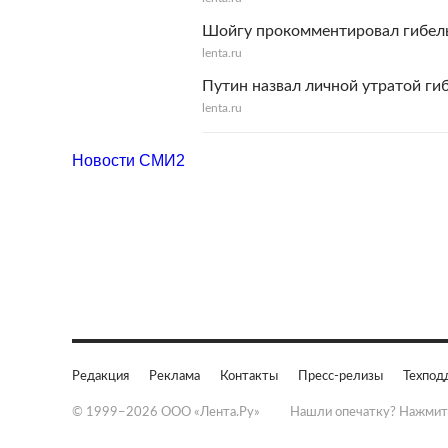
Шойгу прокомментировал гибел
lenta.ru
Путин назвал личной утратой ги
lenta.ru
Новости СМИ2
Редакция
Реклама
Контакты
Пресс-релизы
Техпод
© 1999–2026 ООО «Лента.Ру»
Нашли опечатку? Нажмит