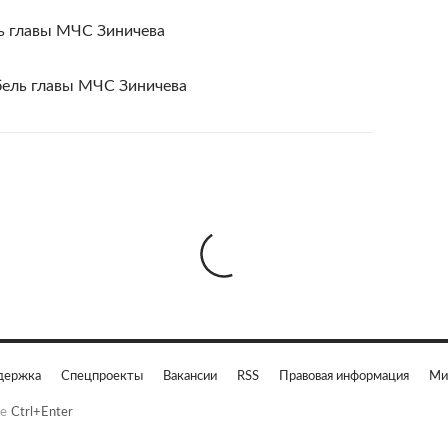
ь главы МЧС Зиничева
бель главы МЧС Зиничева
держка
Спецпроекты
Вакансии
RSS
Правовая информация
Ми
е
Ctrl+Enter