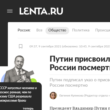
11
A
Россия
Все
Общество
Политика
Происше
09:37, 9 сентября 2021
(обновлено: 10:45, 9 сентября 202
Путин присвоил
России посмерт
Путин подписал указ о присв
России посмертно
СССР запустил человека в
космос раньше, чем по
Евгения Куликова
(Редактор отдела «
всему США разрешили
межрасовые браки
Президент
Владимир Путин
п