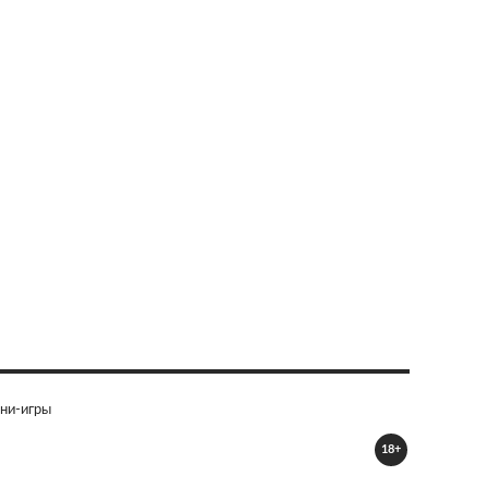
ни-игры
18+