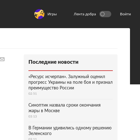
Игры
Лента добра
Войти
Последние новости
«Ресурс исчерпан». Залужный оценил
прогресс Украины на поле боя и признал
преимущество России
02:51
Синоптик назвала сроки окончания
жары в Москве
03:13
В Германии удивились одному решению
Зеленского
03:11