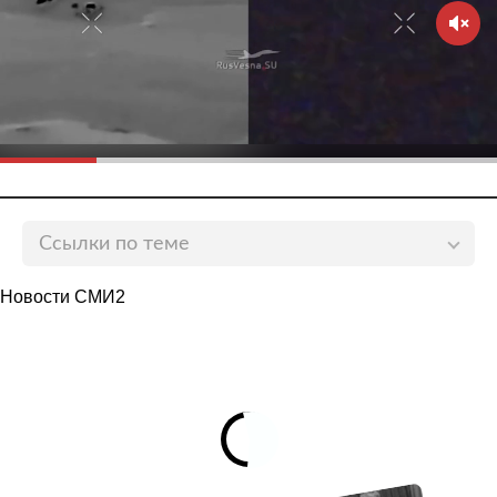
Ссылки по теме
Россия бескорыстно отдала США технологию
Новости СМИ2
ударного вертолета
lenta.ru
В США рассказали о «русской ДНК» у F-35
lenta.ru
В провале Су-57 обвинили F-35
lenta.ru