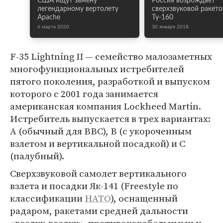
США ищут замену
Россия возрождает
легендарному вертолету
сверхзвуковой ракет
Apache
Ту-160
6 марта 2020
30 января 2018
F-35 Lightning II — семейство малозаметных
многофункциональных истребителей
пятого поколения, разработкой и выпуском
которого с 2001 года занимается
американская компания Lockheed Martin.
Истребитель выпускается в трех вариантах:
A (обычный для ВВС), B (с укороченным
взлетом и вертикальной посадкой) и C
(палубный).
Сверхзвуковой самолет вертикального
взлета и посадки Як-141 (Freestyle по
классификации
НАТО
), оснащенный
радаром, ракетами средней дальности