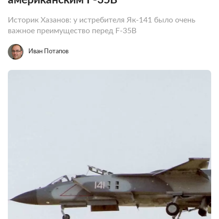
Историк Хазанов: у истребителя Як-141 было очень
важное преимущество перед F-35B
Иван Потапов