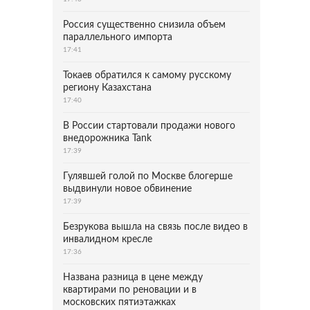
Россия существенно снизила объем
параллельного импорта
17:41
Токаев обратился к самому русскому
региону Казахстана
17:40
В России стартовали продажи нового
внедорожника Tank
17:39
Гулявшей голой по Москве блогерше
выдвинули новое обвинение
17:39
Безрукова вышла на связь после видео в
инвалидном кресле
17:36
Названа разница в цене между
квартирами по реновации и в
московских пятиэтажках