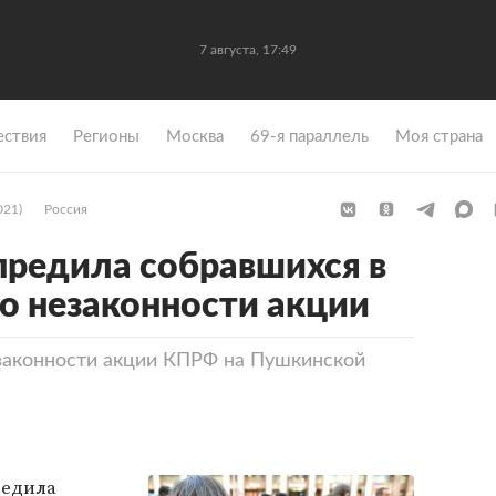
7 августа, 17:49
ствия
Регионы
Москва
69-я параллель
Моя страна
021)
Россия
редила собравшихся в
о незаконности акции
законности акции КПРФ на Пушкинской
редила