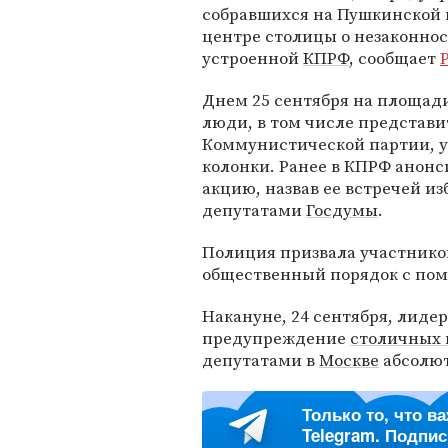
собравшихся на Пушкинской
центре столицы о незаконнос
устроенной
КПРФ
, сообщает
Днем 25 сентября на площад
люди, в том числе представ
Коммунистической партии, 
колонки. Ранее в КПРФ анонс
акцию, назвав ее встречей из
депутатами
Госдумы
.
Полиция призвала участников
общественный порядок с по
Накануне, 24 сентября, лид
предупреждение
столичных 
депутатами в
Москве
абсолют
Только то, что в
Telegram. Подпи