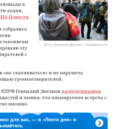
 площади в
ти акции,
РИА Новости
.
и собрались
ители
установлены
Фото: Дмитрий Духанин / Коммерсантъ
ировали эту
бирателей с
 «не скапливаться» и не нарушать
мощью громкоговорителей.
ер КПРФ
Геннадий Зюганов
проигнорировал
властей
и заявил, что планируемая встреча с
но законна.
ажно для вас, — в «Ленте дня» в
сывайтесь