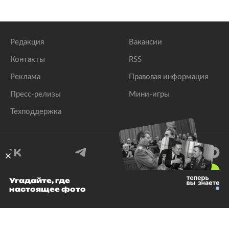
Редакция
Вакансии
Контакты
RSS
Реклама
Правовая информация
Пресс-релизы
Мини-игры
Техподдержка
18
+
Угадайте, где
настоящее фото
© 1999–2026 Все права защищены.
ООО «Лента.Ру»
Лента добра