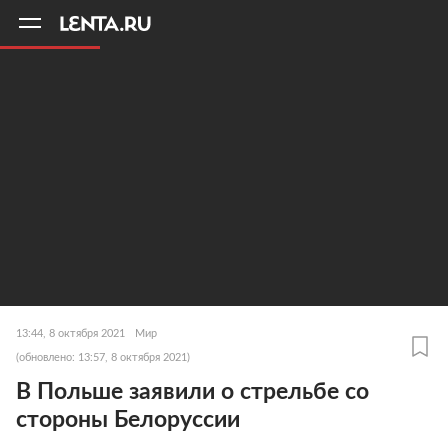
11
A
13:44, 8 октября 2021
Мир
(обновлено: 13:57, 8 октября 2021)
В Польше заявили о стрельбе со
стороны Белоруссии