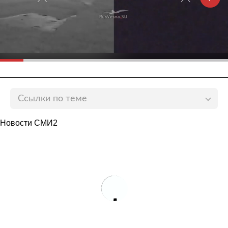
Ссылки по теме
Польша привлечет военные вертолеты для охраны
Новости СМИ2
границы с Белоруссией
lenta.ru
Польша продлила на два месяца ЧП из-за
мигрантов на границе с Белоруссией
lenta.ru
Польша обвинила белорусских пограничников в
использовании пошлых фраз
lenta.ru