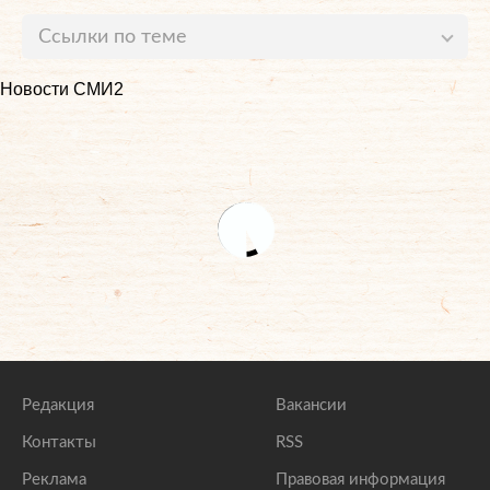
Ссылки по теме
Кремль указал на отсутствие конкретики по
Новости СМИ2
проекту новых городов в Сибири
lenta.ru
В Кремле допустили обсуждение Путина с Шойгу
проекта новых городов в Сибири
lenta.ru
Шойгу рассказал о местах для строительства
городов в Сибири
lenta.ru
Редакция
Вакансии
Контакты
RSS
Реклама
Правовая информация