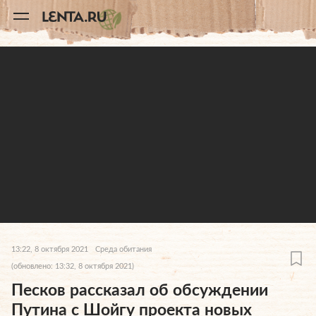
11
A
13:22, 8 октября 2021
Среда обитания
(обновлено: 13:32, 8 октября 2021)
Песков рассказал об обсуждении
Путина с Шойгу проекта новых