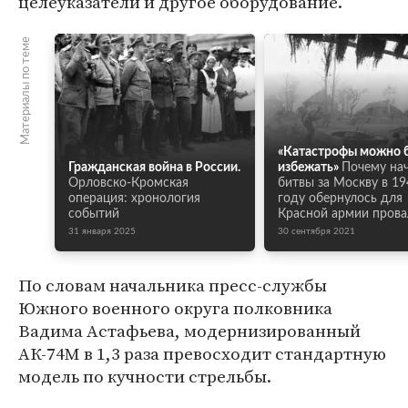
целеуказатели и другое оборудование.
Материалы по теме
«Катастрофы можно 
Гражданская война в России.
избежать»
Почему на
Орловско-Кромская
битвы за Москву в 19
операция: хронология
году обернулось для
событий
Красной армии пров
31 января 2025
30 сентября 2021
По словам начальника пресс-службы
Южного военного округа полковника
Вадима Астафьева, модернизированный
АК-74М в 1,3 раза превосходит стандартную
модель по кучности стрельбы.