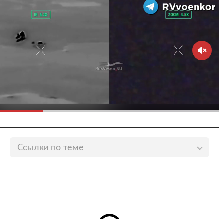
Ссылки по теме
В России завершены испытания новой снайперской
винтовки
lenta.ru
«Калашников» начал испытания нового пулемета
lenta.ru