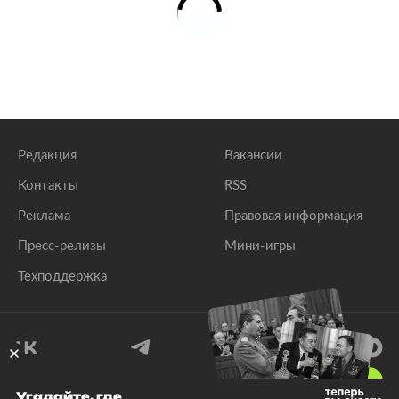
Названы преимущества нового российского
пистолета-пулемета
lenta.ru
Редакция
Вакансии
Контакты
RSS
Реклама
Правовая информация
Пресс-релизы
Мини-игры
Техподдержка
18
+
Угадайте, где