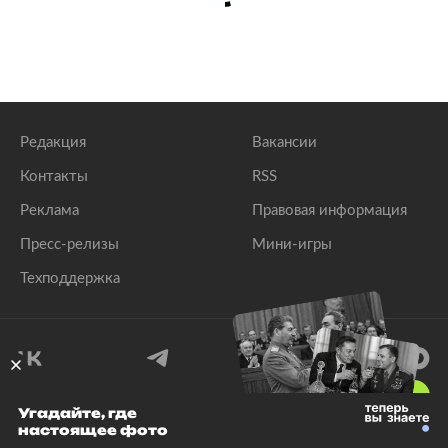
случае опоздания на рейс
lenta.ru
Редакция
Вакансии
Контакты
RSS
Реклама
Правовая информация
Пресс-релизы
Мини-игры
Техподдержка
18
+
Угадайте, где
настоящее фото
© 1999–2026 Все права защищены.
ООО «Лента.Ру»