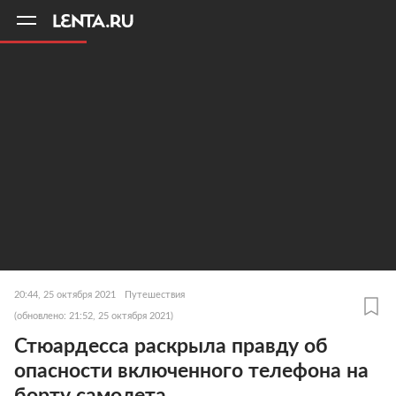
11
A
20:44, 25 октября 2021
Путешествия
(обновлено: 21:52, 25 октября 2021)
Стюардесса раскрыла правду об
опасности включенного телефона на
борту самолета