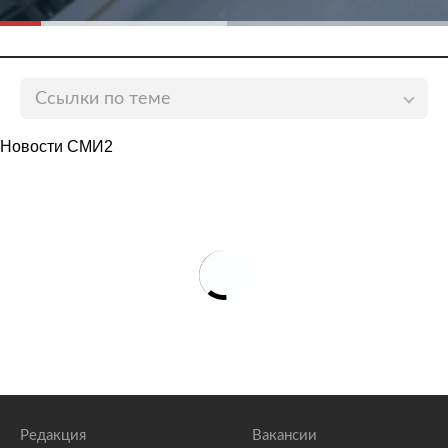
Ссылки по теме
Дочь Навки и Пескова снова засудили на
Новости СМИ2
соревнованиях
lenta.ru
Дочь Пескова и Навки засудили на соревнованиях
lenta.ru
Дочь Навки и Пескова выиграла турнир по
фигурному катанию
lenta.ru
Редакция
Вакансии