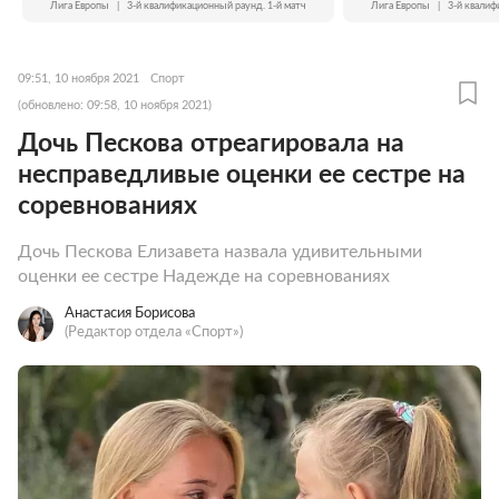
Лига Европы
|
3-й квалификационный раунд. 1-й матч
Лига Европы
|
3-й квалиф
09:51, 10 ноября 2021
Спорт
(обновлено: 09:58, 10 ноября 2021)
Дочь Пескова отреагировала на
несправедливые оценки ее сестре на
соревнованиях
Дочь Пескова Елизавета назвала удивительными
оценки ее сестре Надежде на соревнованиях
Анастасия Борисова
(Редактор отдела «Спорт»)