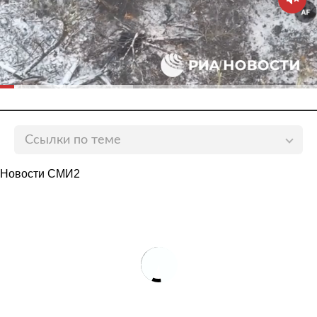
Ссылки по теме
В Белоруссии назвали угрозы Польши закрыть
Новости СМИ2
границу бездумной политикой
lenta.ru
Политолог назвал организатора миграционного
кризиса на границе Белоруссии
lenta.ru
Белоруссия заявила о готовности жестко ответить
на любые новые санкции
lenta.ru