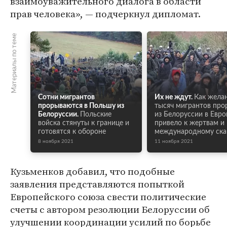
взаимоуважительного диалога в области
прав человека», — подчеркнул дипломат.
Материалы по теме
Сотни мигрантов
Их не ждут.
Как жела
прорываются в Польшу из
тысяч мигрантов про
Белоруссии.
Польские
из Белоруссии в Евро
войска стянуты к границе и
привело к жертвам и
готовятся к обороне
международному ска
8 ноября 2021
11 ноября 2021
Кузьменков добавил, что подобные
заявления представляются попыткой
Европейского союза свести политические
счеты с автором резолюции Белоруссии об
улучшении координации усилий по борьбе