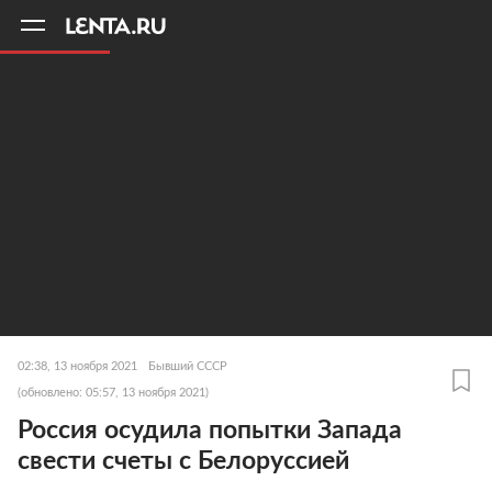
11
A
02:38, 13 ноября 2021
Бывший СССР
(обновлено: 05:57, 13 ноября 2021)
Россия осудила попытки Запада
свести счеты с Белоруссией