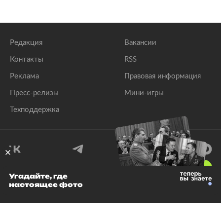
Редакция
Вакансии
Контакты
RSS
Реклама
Правовая информация
Пресс-релизы
Мини-игры
Техподдержка
18
+
Угадайте, где
настоящее фото
© 1999–2026 Все права защищены.
ООО «Лента.Ру»
Лента добра