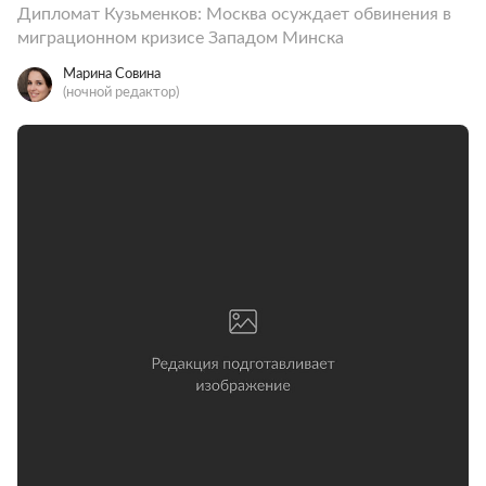
Дипломат Кузьменков: Москва осуждает обвинения в
миграционном кризисе Западом Минска
Марина Совина
(ночной редактор)