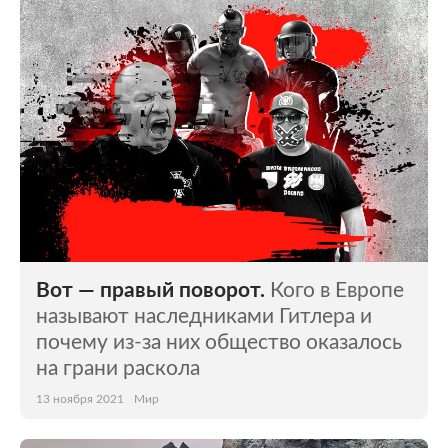
Мир
Бывший СССР
Экономика
Силовые структуры
Наука и техника
Спорт
Культура
Интернет и СМИ
Ценности
Путешествия
Из жизни
Среда обитания
Вот — правый поворот.
Кого в Европе
Забота о себе
Авто
называют наследниками Гитлера и
почему из-за них общество оказалось
на грани раскола
13 ноября 2021
Мир