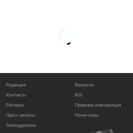
В российской промзоне произошел взрыв
lenta.ru
Более десяти человек погибли при взрыве
порохового завода под Рязанью
lenta.ru
На металлургическом заводе в Липецке произошел
взрыв
lenta.ru
Редакция
Вакансии
Контакты
RSS
Реклама
Правовая информация
Пресс-релизы
Мини-игры
Техподдержка