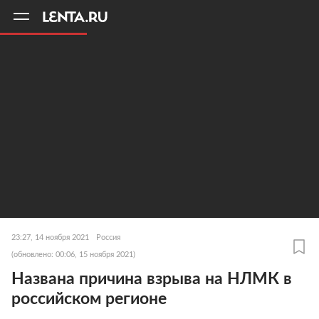
11
A
23:27, 14 ноября 2021
Россия
(обновлено: 00:06, 15 ноября 2021)
Названа причина взрыва на НЛМК в
российском регионе