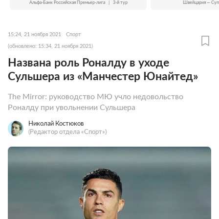
Альфа-Банк Российская Премьер-лига
|
3-й тур
Швейцария — Суп
15:24, 21 ноября 2021
Спорт
(обновлено: 15:34, 21 ноября 2021)
Названа роль Роналду в уходе
Сульшера из «Манчестер Юнайтед»
The Mirror: руководство МЮ учло недовольство
Роналду при увольнении Сульшера
Николай Костюков
(Редактор отдела «Спорт»)