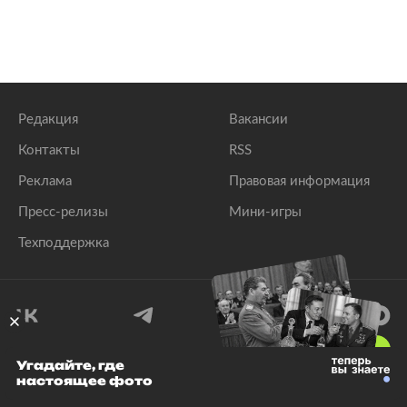
Редакция
Вакансии
Контакты
RSS
Реклама
Правовая информация
Пресс-релизы
Мини-игры
Техподдержка
18
+
Угадайте, где
настоящее фото
© 1999–2026 Все права защищены.
ООО «Лента.Ру»