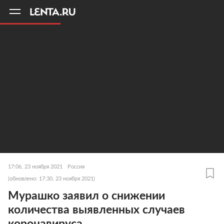
11
A
17:06, 23 ноября 2021
Россия
(обновлено: 17:30, 23 ноября 2021)
Мурашко заявил о снижении
количества выявленных случаев
коронавируса