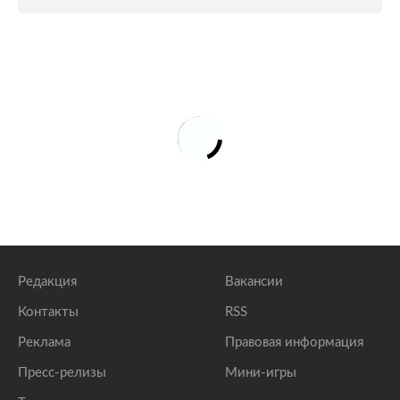
Попова заявила о снижении заболеваемости
COVID-19 впервые за два месяца
lenta.ru
Мурашко предрек непростые для здравоохранения
конец осени и зиму в России
lenta.ru
Попова назвала единственный регион России с
ростом заболеваемости COVID-19
lenta.ru
Редакция
Вакансии
Контакты
RSS
Реклама
Правовая информация
Пресс-релизы
Мини-игры