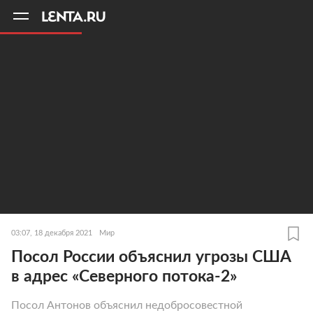
11
A
03:07, 18 декабря 2021
Мир
Посол России объяснил угрозы США
в адрес «Северного потока-2»
Посол Антонов объяснил недобросовестной