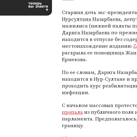
Старшая дочь экс-президента
Нурсултана Назарбаева
, депу
мажилиса (нижней палаты п
Дарига Назарбаева
по-прежн
находится в отпуске без соде
местонахождение изданию
Z
раскрыла ее помощница Жан
Ермекова.
По ее словам, Дарига Назарб
находится в Нур-Султане и п
проходить курс реабилитаци
инфекции.
С началом массовых протесто
пропала
из публичного поля 
парламента. Предполагалось, 
границу.