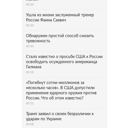
00:30
Ушла из жизни заслуженный тренер
России Фаина Саевич
00:20
Обнаружен простой способ снизить
тревожность
00:30
Стало известно о просьбе США к России
освободить осужденного американца
Гилмана
00:18
«Погибнут сотни миллионов за
несколько часов». В США допустили
применение ядерного оружия против
России. Что об этом известно?
00:12
Трамп заявил о своем безразличии к
ударам по Украине
00:08