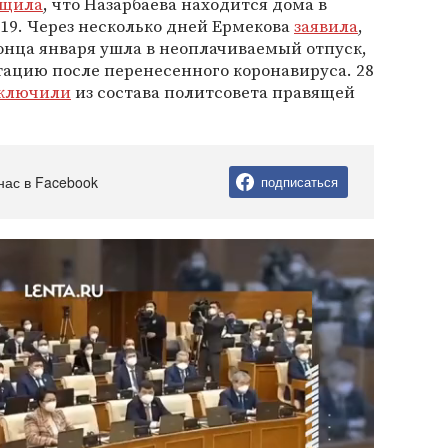
бщила
, что Назарбаева находится дома в
-19. Через несколько дней Ермекова
заявила
,
конца января ушла в неоплачиваемый отпуск,
тацию после перенесенного коронавируса. 28
ключили
из состава политсовета правящей
нас в Facebook
подписаться