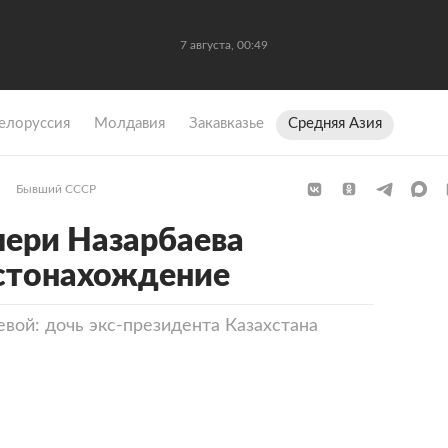
7 августа, 00:49
елоруссия
Молдавия
Закавказье
Средняя Азия
Бывший СССР
ери Назарбаева
естонахождение
ой: дочь экс-президента Казахстана