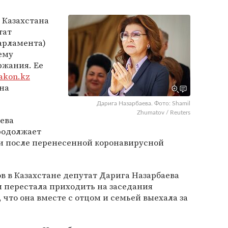
 Казахстана
тат
арламента)
ему
ржания. Ее
akon.kz
на
Дарига Назарбаева. Фото: Shamil
Zhumatov / Reuters
аева
родолжает
и после перенесенной коронавирусной
в в Казахстане депутат Дарига Назарбаева
и перестала приходить на заседания
что она вместе с отцом и семьей выехала за