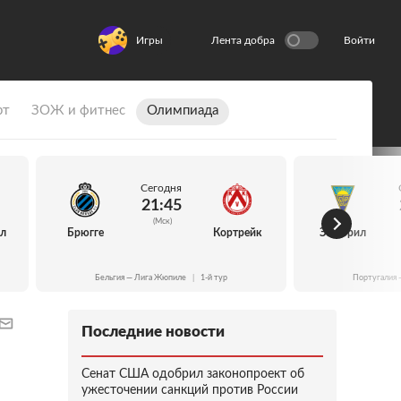
Игры
Лента добра
Войти
рт
ЗОЖ и фитнес
Олимпиада
Сегодня
21:45
(Мск)
йл
Брюгге
Кортрейк
Эшторил
Бельгия — Лига Жюпиле
|
1-й тур
Португалия 
Последние новости
Сенат США одобрил законопроект об
ужесточении санкций против России