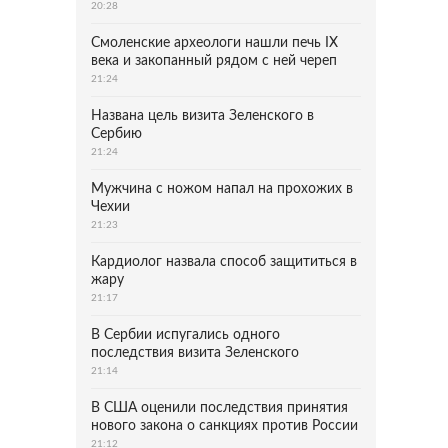
20:28
Смоленские археологи нашли печь IX
века и закопанный рядом с ней череп
21:24
Названа цель визита Зеленского в
Сербию
21:24
Мужчина с ножом напал на прохожих в
Чехии
21:23
Кардиолог назвала способ защититься в
жару
21:17
В Сербии испугались одного
последствия визита Зеленского
21:14
В США оценили последствия принятия
нового закона о санкциях против России
21:12