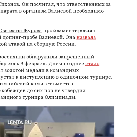
 Тихонов. Он посчитал, что ответственных за
парата в организм Валиевой необходимо
Светлана Журова
прокомментировала
 допинг-пробе Валиевой. Она
назвала
ой атакой на
сборную России
.
й россиянки обнаружили запрещенный
бщалось 9 февраля. Днем позднее
стало
ат золотой медали в командных
пустят к выступлению в одиночном турнире.
импийский комитет вместе с
обежцев до сих пор не утвердил
андного турнира Олимпиады.