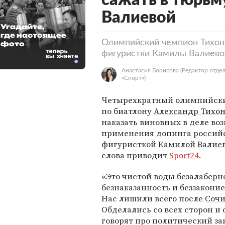
сажать в тюрьм
Валиевой
Угадайте,
где настоящее
Олимпийский чемпион Тихоно
фото
фигуристки Камилы Валиево
Анастасия Борисова
(Редактор отде
«Спорт»)
Четырехкратный олимпийск
по биатлону
Александр Тихо
наказать виновных в деле во
применения допинга россий
фигуристкой
Камилой Валие
слова приводит
Sport24
.
«Это чистой воды безалаберн
безнаказанность и беззаконие.
Нас лишили всего после
Соч
Обделались со всех сторон и 
говорят про политический за