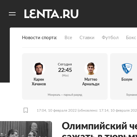
11
A
Новости спорта
Все
Ставки
Футбол
Бокс
Сегодня
22:45
(Мск)
Карен
Маттео
Бохум
Хачанов
Арнальди
Монреаль — парный разряд
Германи
17:04, 10 февраля 2022
(обновлено: 17:14, 10 февраля 202
Олимпийский ч