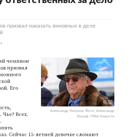
у ответственных за дело
в призвал наказать виновных в деле
й
ла
ий чемпион
нов
призвал
зможного
ской
вой
. Его
ость,
Александр Тихонов. Фото: Александр
 Чье? Всех.
Вильф / РИА Новости
и
.
опять
каз. Сейчас 15-летней девочке сломают