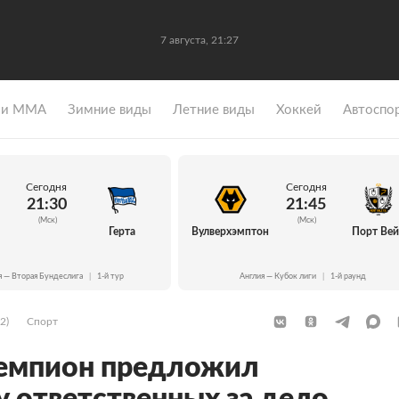
7 августа, 21:27
 и ММА
Зимние виды
Летние виды
Хоккей
Автоспо
Сегодня
Сегодня
21:30
21:45
(Мск)
(Мск)
Герта
Вулверхэмптон
Порт Ве
я — Вторая Бундеслига
|
1-й тур
Англия — Кубок лиги
|
1-й раунд
2)
Спорт
емпион предложил