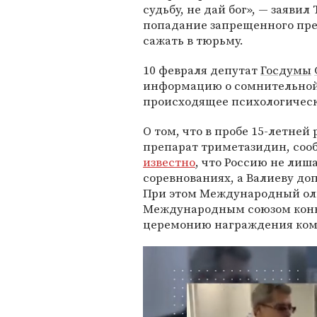
судьбу, не дай бог», — заявил
попадание запрещенного пре
сажать в тюрьму.
10 февраля депутат
Госдумы
информацию о сомнительной
происходящее психологическ
О том, что в пробе 15-летне
препарат триметазидин, соо
известно
, что Россию не лиш
соревнованиях, а Валиеву до
При этом Международный ол
Международным союзом коньк
церемонию награждения ком