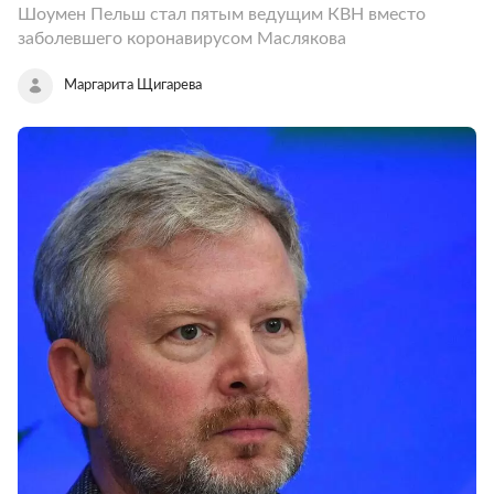
Шоумен Пельш стал пятым ведущим КВН вместо
заболевшего коронавирусом Маслякова
Маргарита Щигарева