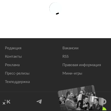
Редакция
Вакансии
Контакты
RSS
Реклама
Правовая информация
Пресс-релизы
Мини-игры
Техподдержка