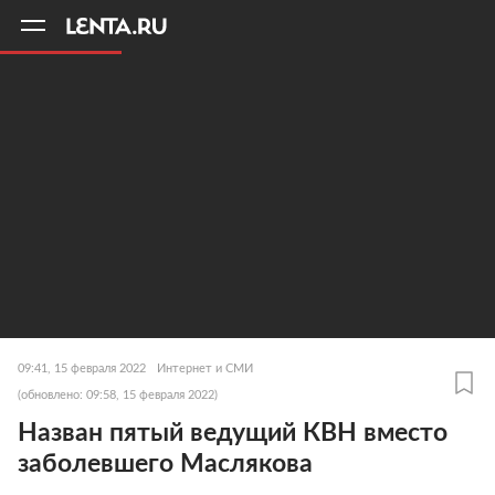
11
A
09:41, 15 февраля 2022
Интернет и СМИ
(обновлено: 09:58, 15 февраля 2022)
Назван пятый ведущий КВН вместо
заболевшего Маслякова