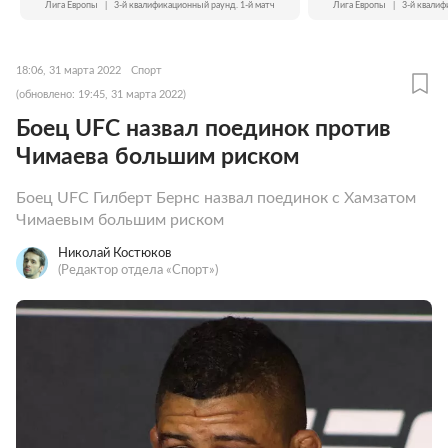
Лига Европы
|
3-й квалификационный раунд. 1-й матч
Лига Европы
|
3-й квалиф
18:06, 31 марта 2022
Спорт
(обновлено: 19:45, 31 марта 2022)
Боец UFC назвал поединок против
Чимаева большим риском
Боец UFC Гилберт Бернс назвал поединок с Хамзатом
Чимаевым большим риском
Николай Костюков
(Редактор отдела «Спорт»)