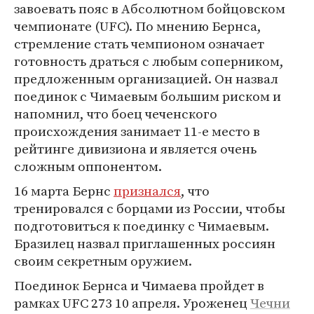
завоевать пояс в Абсолютном бойцовском
чемпионате (UFC). По мнению Бернса,
стремление стать чемпионом означает
готовность драться с любым соперником,
предложенным организацией. Он назвал
поединок с Чимаевым большим риском и
напомнил, что боец чеченского
происхождения занимает 11-е место в
рейтинге дивизиона и является очень
сложным оппонентом.
16 марта Бернс
признался
, что
тренировался с борцами из России, чтобы
подготовиться к поединку с Чимаевым.
Бразилец назвал приглашенных россиян
своим секретным оружием.
Поединок Бернса и Чимаева пройдет в
рамках UFC 273 10 апреля. Уроженец
Чечни