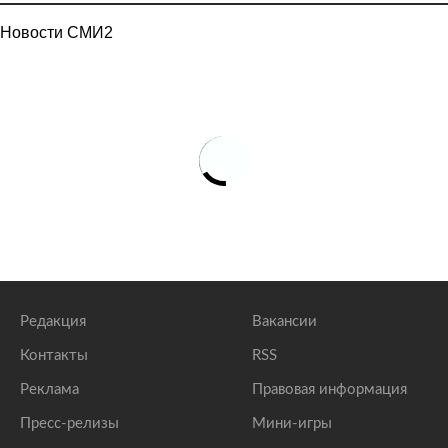
Новости СМИ2
Редакция
Вакансии
Контакты
RSS
Реклама
Правовая информация
Пресс-релизы
Мини-игры