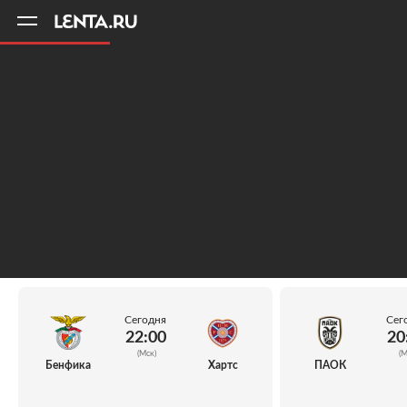
11
A
Сегодня
Сег
22:00
20
(Мск)
(М
Бенфика
Хартс
ПАОК