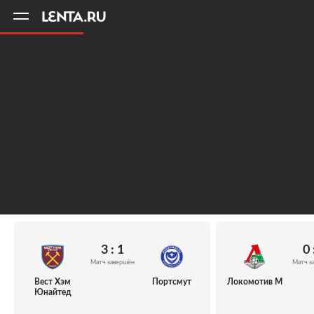
11
A
3 : 1
0 
Матч завершён
Матч з
Вест Хэм
Портсмут
Локомотив М
Юнайтед