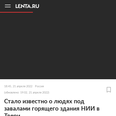
11
A
18:45, 21 апреля 2022
Россия
(обновлено: 19:02, 21 апреля 2022)
Стало известно о людях под
завалами горящего здания НИИ в
Твери