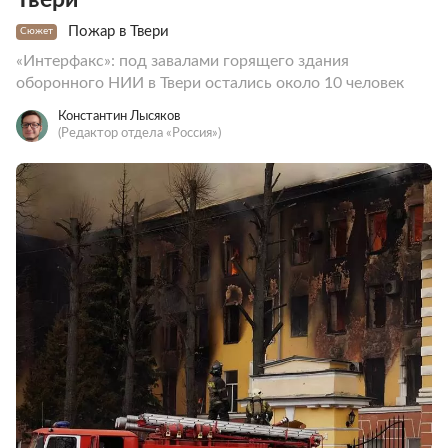
Пожар в Твери
Сюжет
«Интерфакс»: под завалами горящего здания
оборонного НИИ в Твери остались около 10 человек
Константин Лысяков
(Редактор отдела «Россия»)