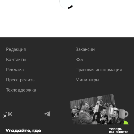
Редакция
Вакансии
Контакты
RSS
Реклама
Правовая информация
Пресс-релизы
Мини-игры
Техподдержка
18
+
Угадайте, где