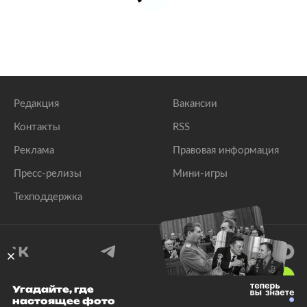
Редакция
Вакансии
Контакты
RSS
Реклама
Правовая информация
Пресс-релизы
Мини-игры
Техподдержка
18
+
Угадайте, где
настоящее фото
© 1999–2026 Все права защищены.