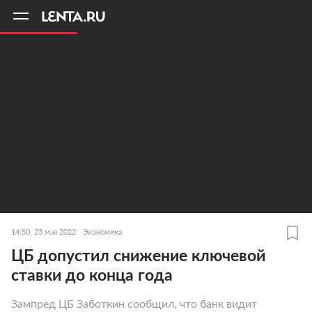
11
A
14:50, 23 мая 2022
Экономика
ЦБ допустил снижение ключевой
ставки до конца года
Зампред ЦБ Заботкин сообщил, что банк видит