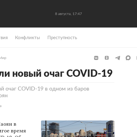
8 августа, 17:47
вия
Конфликты
Преступность
Мир
ли новый очаг COVID-19
й очаг COVID-19 в одном из баров
оян
а
аоян в
лгое время