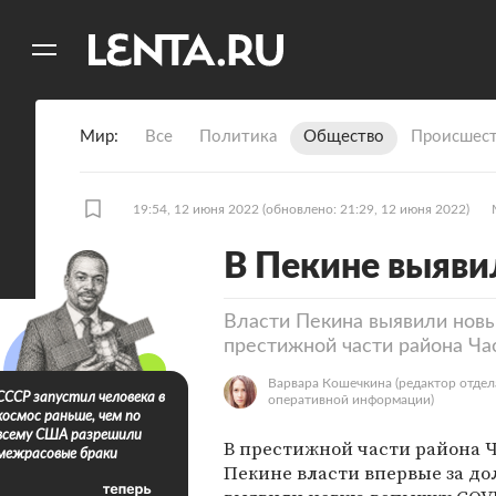
11
A
Мир
Все
Политика
Общество
Происшест
19:54, 12 июня 2022
(обновлено: 21:29, 12 июня 2022)
В Пекине выяви
Власти Пекина выявили новы
престижной части района Ча
Варвара Кошечкина
(редактор отдел
СССР запустил человека в
оперативной информации)
космос раньше, чем по
всему США разрешили
В престижной части района Ч
межрасовые браки
Пекине власти впервые за до