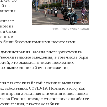
D-19. Об
ой на
ранения.
оживает
дном из
Фото: Tingshu Wang / Reuters
н и были
женные —
орых были бессимптомными носителями.
, администрация Чаояна вновь ужесточила
веселительные заведения, в том числе бары
юдей, кто оказался в числе последних
 был выявлен новый очаг заражения,
юня власти китайской столицы выявляли
х заболевших COVID-19. Помимо этого, как
нце апреля локальная эпидемия вновь пошла
ексов Пекина, прежде считавшихся наиболее
очки зрения, власти ослабили