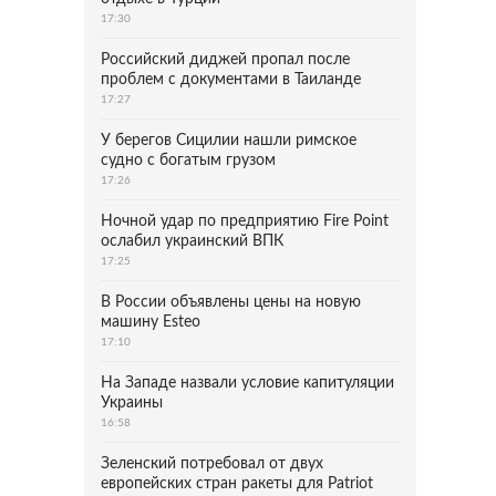
17:30
Российский диджей пропал после
проблем с документами в Таиланде
17:27
У берегов Сицилии нашли римское
судно с богатым грузом
17:26
Ночной удар по предприятию Fire Point
ослабил украинский ВПК
17:25
В России объявлены цены на новую
машину Esteo
17:10
На Западе назвали условие капитуляции
Украины
16:58
Зеленский потребовал от двух
европейских стран ракеты для Patriot