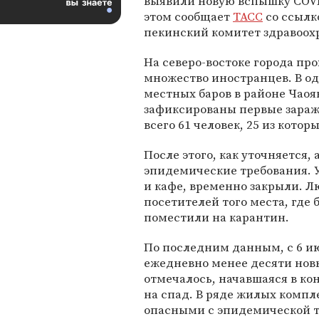
выявили новую вспышку COVI
этом сообщает
ТАСС
со ссылк
пекинский комитет здравоох
На северо-востоке города пр
множество иностранцев. В о
местных баров в районе Чаоя
зафиксированы первые зара
всего 61 человек, 25 из кот
После этого, как уточняется
эпидемические требования. У
и кафе, временно закрыли. Л
посетителей того места, где
поместили на карантин.
По последним данным, с 6 и
ежедневно менее десяти новы
отмечалось, начавшаяся в ко
на спад. В ряде жилых компл
опасными с эпидемической т