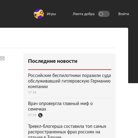
Игры
Лента добра
Войти
Последние новости
Российские беспилотники поразили суда
обслуживавшей гитлеровскую Германию
компании
17:16
Врач опровергла главный миф о
семечках
17:31
Тревел-блогерша составила топ самых
распространенных фраз россиян на
отдыхе в Турции