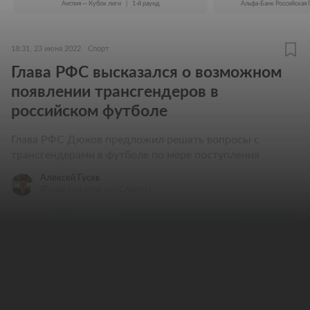
Англия — Кубок лиги
|
1-й раунд
Альфа-Банк Российская 
18:31, 23 июня 2022
Спорт
Глава РФС высказался о возможном
появлении трансгендеров в
российском футболе
Глава РФС Дюков предложил решать вопросы с
трансгендерами в футболе по мере поступления
Алексей Гусев
(Редактор отдела «Спорт»)