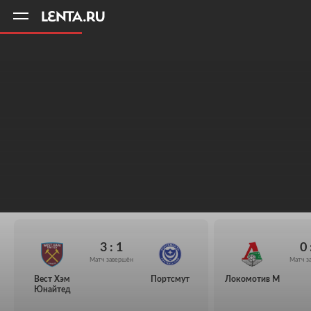
11
A
3 : 1
0 
Матч завершён
Матч з
Вест Хэм
Портсмут
Локомотив М
Юнайтед