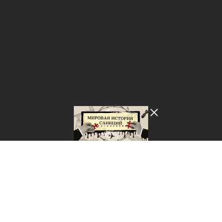
Лента добра
деактивирована. Добро
пожаловать в реальный
мир.
Мировая история санкций