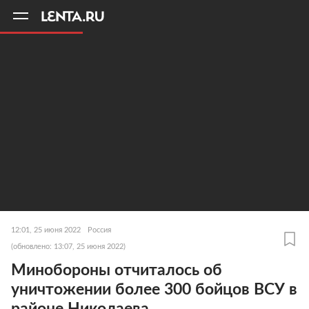
11
A
12:01, 25 июня 2022
Россия
(обновлено: 13:07, 25 июня 2022)
Минобороны отчиталось об
уничтожении более 300 бойцов ВСУ в
районе Николаева