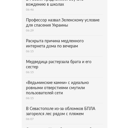
вождению в школах
06:46
Профессор назвал Зеленскому условие
для спасения Украины
06:29
Раскрыта причина медленного
интернета дома по вечерам
06:15
Медведица растерзала брата и его
сестер
06:15
«Ведьминские камни» с идеально
ровными отверстиями смутили
пользователей сети
06:15
В Севастополе из-за обломков БПЛА
загорелся лес рядом с пляжем
06:07