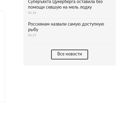
Суперъяхта Цукерберга оставила без
помощи севшую на мель лодку
05:56
Россиянам назвали самую доступную
рыбу
05:27
Все новости