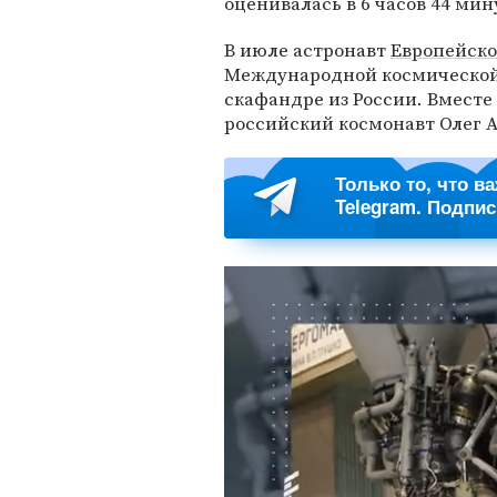
оценивалась в 6 часов 44 мин
В июле астронавт
Европейско
Международной космическо
скафандре из России. Вместе
российский космонавт Олег 
Только то, что в
Telegram. Подпи