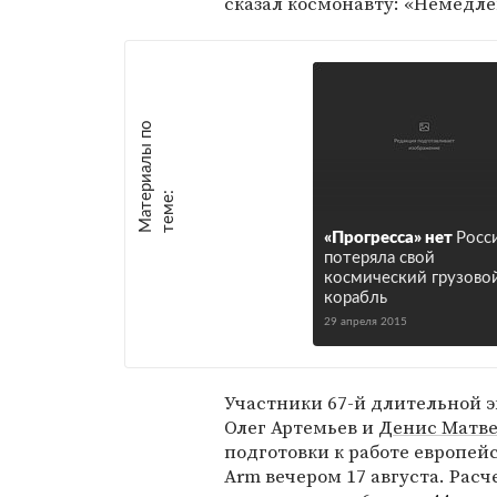
сказал космонавту: «Немедле
М
а
т
р
и
а
л
ы
п
о
т
е
м
е
е
:
«Прогресса» нет
Росс
потеряла свой
космический грузово
корабль
29 апреля 2015
Участники 67-й длительной 
Олег Артемьев и
Денис Матве
подготовки к работе европейс
Arm вечером 17 августа. Рас