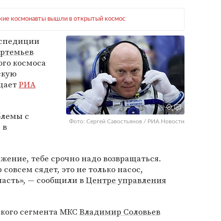
кие космонавты вышли в открытый космос
кспедиции
Артемьев
ого космоса
скую
бщает
РИА
блемы с
Фото: Сергей Савостьянов / РИА Новости
 в
яжение, тебе срочно надо возвращаться.
 совсем сядет, это не только насос,
пасть», — сообщили в
Центре управления
ского сегмента МКС
Владимир Соловьев