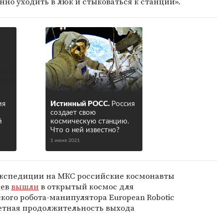
нно уходить в люк и стыковаться к станции».
ия
Истинный РОСС.
Россия
создает свою
й
космическую станцию.
Что о ней известно?
1 июня 2021
экспедиции на МКС российские космонавты
ев
вышли
в открытый космос для
кого робота-манипулятора European Robotic
четная продолжительность выхода