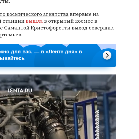
уты.
го космического агентства
впервые на
й станции
вышла
в открытый космос в
 с
Самантой Кристофоретти
выход совершил
Артемьев.
ажно для вас, — в «Ленте дня» в
сывайтесь