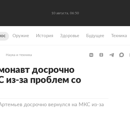
10 августа, 06:50
мос
Оружие
История
Здоровье
Будущее
Техника
Наука и техника
монавт досрочно
С из-за проблем со
Артемьев досрочно вернулся на МКС из-за