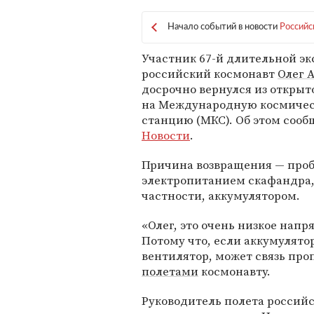
Начало событий в новости
Российс
Участник 67-й длительной э
российский космонавт
Олег 
досрочно вернулся из открыт
на Международную космиче
станцию (МКС). Об этом соо
Новости
.
Причина возвращения — про
электропитанием скафандра,
частности, аккумулятором.
«Олег, это очень низкое напр
Потому что, если аккумулятор
вентилятор, может связь про
полетами
космонавту.
Руководитель полета россий