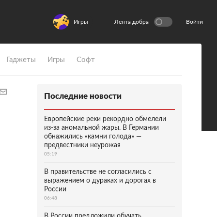
Игры
Лента добра
Войти
Гаджеты
Игры
Софт
Последние новости
Европейские реки рекордно обмелели
из-за аномальной жары. В Германии
обнажились «камни голода» —
предвестники неурожая
05:19
В правительстве не согласились с
выражением о дураках и дорогах в
России
06:48
В России предложили обучать