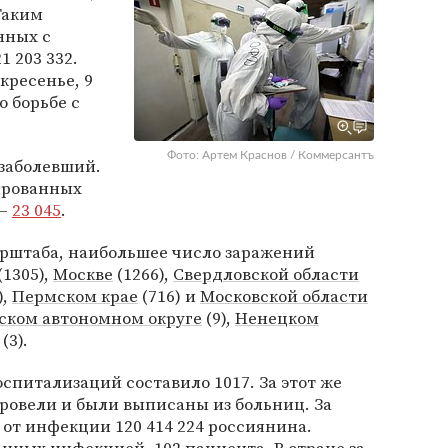
Таким
нных с
 203 332.
кресенье, 9
о борьбе с
Фото: Артем Краснов / Коммерсантъ
 заболевший.
ированных
 —
23 045
.
рштаба, наибольшее число заражений
(1305),
Москве
(1266),
Свердловской области
),
Пермском крае
(716) и
Московской области
ском автономном округе
(9),
Ненецком
(3).
оспитализаций составило 1017. За этот же
оровели и были выписаны из больниц. За
от инфекции 120 414 224 россиянина.