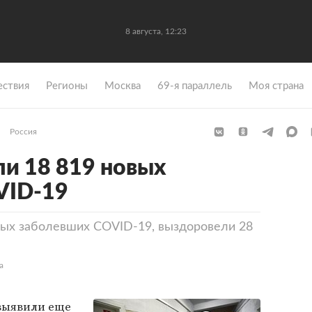
8 августа, 12:23
ствия
Регионы
Москва
69-я параллель
Моя страна
Россия
ли 18 819 новых
VID-19
вых заболевших COVID-19, выздоровели 28
а
ыявили еще