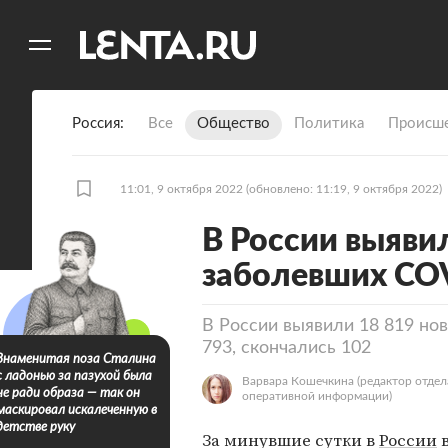
11
A
Россия
Все
Общество
Политика
Происше
11:01, 9 октября 2022
(обновлено: 11:19, 9 октября 2022)
В России выяви
заболевших CO
В России выявили 18 819 но
793, скончались 102
Знаменитая поза Сталина
с ладонью за пазухой была
Варвара Кошечкина
(редактор отдел
не ради образа — так он
оперативной информации)
маскировал искалеченную в
детстве руку
За минувшие сутки в
России
в