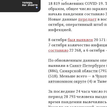
18 819 заболевших COVID-19. 
образом, общее число зараже
начала пандемии составило 21
Новые данные
передает
в вос
октября, оперативный штаб п
инфекцией.
8 октября
был выявлен
20 571
7 октября количество инфиц
составило
22 268, а 6 октября
По обновленным данным опе
выявили в
Санкт-Петербурге
(886),
Самарской области
(795
(518). Меньше всего — в
Чукот
автономном округе
(4) и Тыве 
За последние 24 часа число г
период 28 793 человека вызд
время пандемии вылечились 