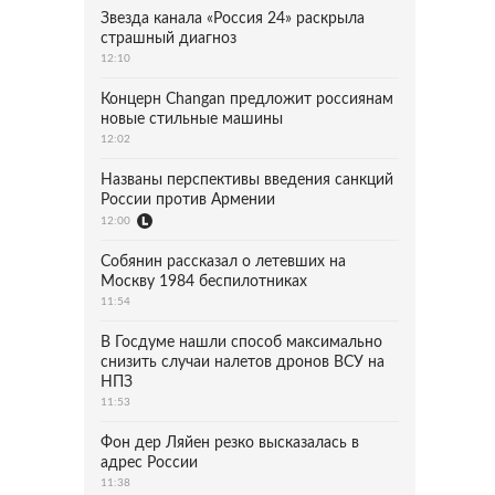
Звезда канала «Россия 24» раскрыла
страшный диагноз
12:10
Концерн Changan предложит россиянам
новые стильные машины
12:02
Названы перспективы введения санкций
России против Армении
12:00
Собянин рассказал о летевших на
Москву 1984 беспилотниках
11:54
В Госдуме нашли способ максимально
снизить случаи налетов дронов ВСУ на
НПЗ
11:53
Фон дер Ляйен резко высказалась в
адрес России
11:38