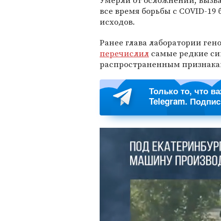
Умерли от осложнений, вызва
все время борьбы с COVID-19
исходов.
Ранее глава лаборатории г
перечислил
самые редкие си
распространенным признака
Только то, что в
Telegram. Подпи