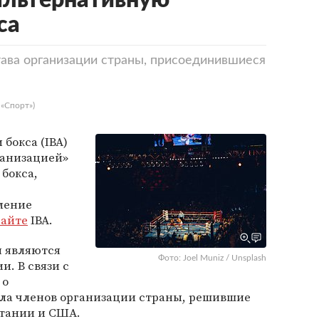
альтернативную
са
тава организации страны, присоединившиеся
 «Спорт»)
бокса (IBA)
ганизацией»
бокса,
вление
сайте
IBA.
я являются
Фото: Joel Muniz / Unsplash
. В связи с
 о
сла членов организации страны, решившие
тании и США.