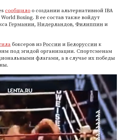
es
сообщило
о создании альтернативной IBA
World Boxing. В ее состав также войдут
кса
Германии
,
Нидерландов
,
Филиппин
и
тила
боксеров из
России
и
Белоруссии
к
ям под эгидой организации. Спортсменам
циональными флагами, а в случае их победы
ны.