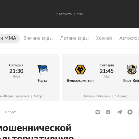
7 августа, 19:09
 и ММА
Зимние виды
Летние виды
Хоккей
Автоспо
Сегодня
Сегодня
21:30
21:45
(Мск)
(Мск)
Герта
Вулверхэмптон
Порт Ве
я — Вторая Бундеслига
|
1-й тур
Англия — Кубок лиги
|
1-й раунд
Спорт
«мошеннической