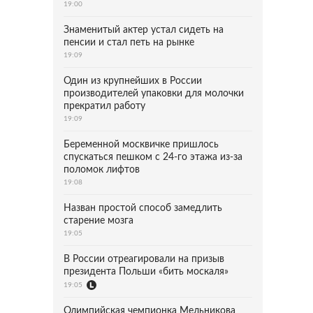
19:00
Знаменитый актер устал сидеть на
пенсии и стал петь на рынке
19:09
Один из крупнейших в России
производителей упаковки для молочки
прекратил работу
19:09
Беременной москвичке пришлось
спускаться пешком с 24-го этажа из-за
поломок лифтов
19:08
Назван простой способ замедлить
старение мозга
19:05
В России отреагировали на призыв
президента Польши «бить москаля»
19:05
Олимпийская чемпионка Мельникова