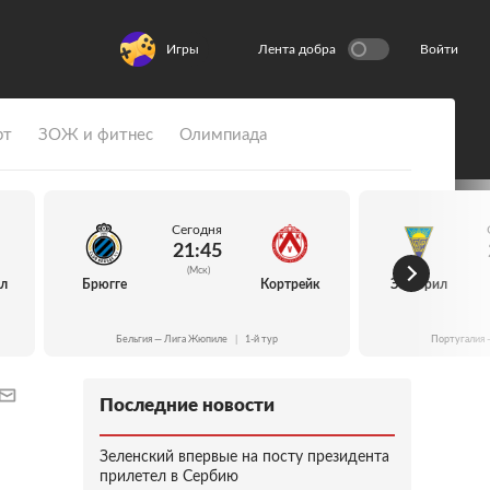
Игры
Лента добра
Войти
рт
ЗОЖ и фитнес
Олимпиада
Сегодня
21:45
(Мск)
йл
Брюгге
Кортрейк
Эшторил
Бельгия — Лига Жюпиле
|
1-й тур
Португалия 
Последние новости
Зеленский впервые на посту президента
прилетел в Сербию