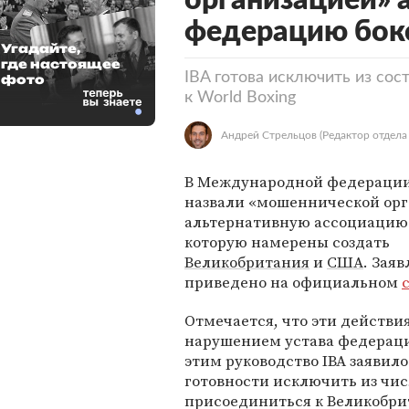
организацией» 
федерацию бок
Угадайте,
где настоящее
IBA готова исключить из сос
фото
к World Boxing
Андрей Стрельцов
(Редактор отдела
В Международной федерации 
назвали «мошеннической ор
альтернативную ассоциацию 
которую намерены создать
Великобритания
и
США
. Зая
приведено на официальном
Отмечается, что эти действи
нарушением устава федерации
этим руководство IBA заявило
готовности исключить из чи
присоединиться к Великобри