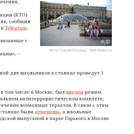
ичения,
ации (КТО).
юля, сообщил
в
Telegram
.
связанные с
Фото: Сергей Пятаков / РИА Новости
ации», —
ной для школьников в столице проведут 1
 в том числе в Москве, был
введен
режим
альном антитеррористическом комитете
,
ечения возможных терактов. В связи с этим
 столице были
отменены
, а школьные
дской выпускной в парке Горького в Москве