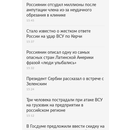
Россиянин отсудил миллионы после
ампутации члена из-за неудачного
обрезания в клинике
15:45
Стало известно о жестком ответе
России на удар ВСУ по Керчи
15:37
Россиянин описал одну из самых
опасных стран Латинской Америки
фразой «люди улыбались»
15:32
Президент Сербии рассказал о встрече с
Зеленским
15:24
Три человека пострадали при атаке ВСУ
на грузовик на предприятии в
российском регионе
15:12
В Госдуме предложили ввести скидку на