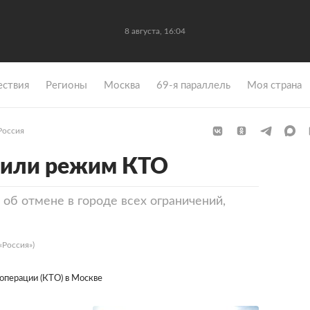
8 августа, 16:04
ствия
Регионы
Москва
69-я параллель
Моя страна
Россия
нили режим КТО
об отмене в городе всех ограничений,
«Россия»)
операции (КТО) в Москве