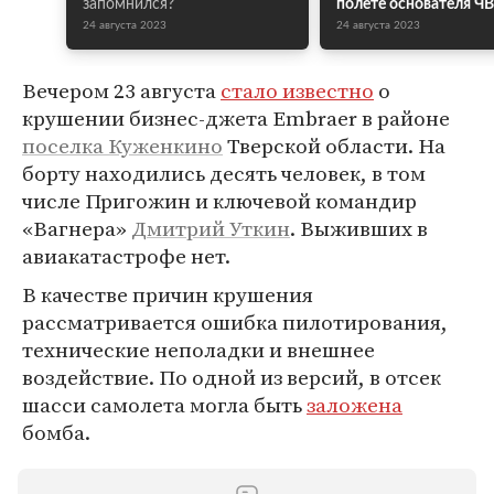
запомнился?
полете основателя Ч
24 августа 2023
24 августа 2023
Вечером 23 августа
стало известно
о
крушении бизнес-джета Embraer в районе
поселка Куженкино
Тверской области. На
борту находились десять человек, в том
числе Пригожин и ключевой командир
«Вагнера»
Дмитрий Уткин
. Выживших в
авиакатастрофе нет.
В качестве причин крушения
рассматривается ошибка пилотирования,
технические неполадки и внешнее
воздействие. По одной из версий, в отсек
шасси самолета могла быть
заложена
бомба.