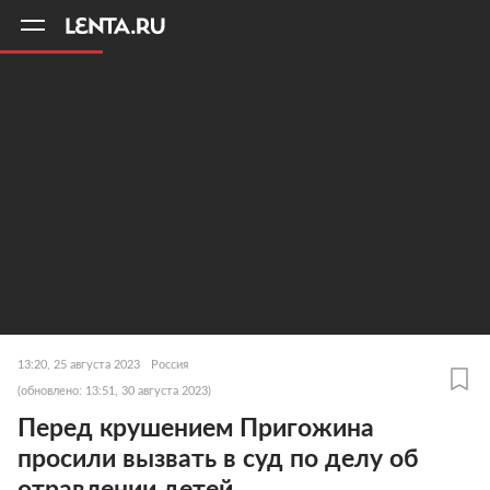
11
A
13:20, 25 августа 2023
Россия
(обновлено: 13:51, 30 августа 2023)
Перед крушением Пригожина
просили вызвать в суд по делу об
отравлении детей