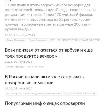
Т-Банк подвел итоги всероссийского конкурса для
преподавателей точных наук «Вклад в поколение», по
результатам которого более 170 учителей физики,
математики и информатики из 51 региона России
получат персональные гранты в размере 200 тысяч
рублей каждый.
10:00, 25 ноября 2025
Денис Кириенко
Елена Андреева
МГУ
БАШКОРТОСТАН
ЕКАТЕРИНБУРГ
Врач призвал отказаться от арбуза и еще
трех продуктов вечером
20:28, 30 июля 2025
Елена Андреева
Хосе Мануэль
В России начали активнее открывать
похоронные компании
14:32, 24 июля 2025
Антон Орлов
Елена Андреева
Коммерсант
ПОДМОСКОВЬЕ
РОССИЯ
Популярный миф о яйцах опровергли