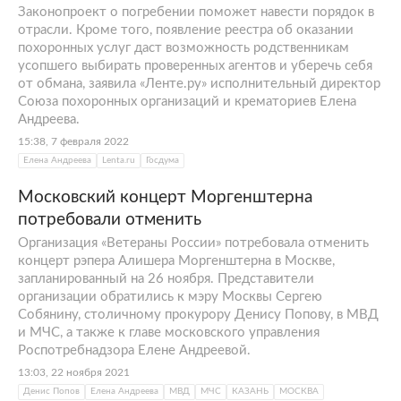
Законопроект о погребении поможет навести порядок в
отрасли. Кроме того, появление реестра об оказании
похоронных услуг даст возможность родственникам
усопшего выбирать проверенных агентов и уберечь себя
от обмана, заявила «Ленте.ру» исполнительный директор
Союза похоронных организаций и крематориев Елена
Андреева.
15:38, 7 февраля 2022
Елена Андреева
Lenta.ru
Госдума
Московский концерт Моргенштерна
потребовали отменить
Организация «Ветераны России» потребовала отменить
концерт рэпера Алишера Моргенштерна в Москве,
запланированный на 26 ноября. Представители
организации обратились к мэру Москвы Сергею
Собянину, столичному прокурору Денису Попову, в МВД
и МЧС, а также к главе московского управления
Роспотребнадзора Елене Андреевой.
13:03, 22 ноября 2021
Денис Попов
Елена Андреева
МВД
МЧС
КАЗАНЬ
МОСКВА