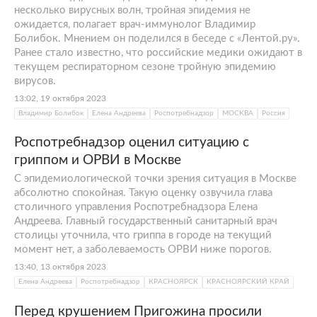
несколько вирусных волн, тройная эпидемия не
ожидается, полагает врач-иммунолог Владимир
Болибок. Мнением он поделился в беседе с «Лентой.ру».
Ранее стало известно, что российские медики ожидают в
текущем респираторном сезоне тройную эпидемию
вирусов.
13:02, 19 октября 2023
Владимир Болибок
Елена Андреева
Роспотребнадзор
МОСКВА
Россия
Роспотребнадзор оценил ситуацию с
гриппом и ОРВИ в Москве
С эпидемиологической точки зрения ситуация в Москве
абсолютно спокойная. Такую оценку озвучила глава
столичного управления Роспотребнадзора Елена
Андреева. Главный государственный санитарный врач
столицы уточнила, что гриппа в городе на текущий
момент нет, а заболеваемость ОРВИ ниже порогов.
13:40, 13 октября 2023
Елена Андреева
Роспотребнадзор
КРАСНОЯРСК
КРАСНОЯРСКИЙ КРАЙ
Перед крушением Пригожина просили