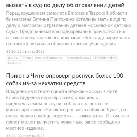
вызвать в суд по делу об отравлении детей
Перед крушением самолета Embraer в Тверской области
бизнесмена Евгения Пригожина хотели вызвать в суд по
делу о массовом отравлении детей в московских детских
садах. Предпринимателя подозревали в причастности к
отравлениям, так как его компания «Конкорд» занималась
поставкой питания в образовательные учреждения.
13:20, 25 августа 2023
Дмитрий Уткин
Евгений Пригожин
Роспотребнадзор
КУЖЕНКИНО
МОСКВА
Приют в Чите опроверг роспуск более 100
собак из-за нехватки средств
Владелица частного приюта «Рыжая моська» в Чите
Елена Андреева опровергла информацию о
предполагаемом роспуске собак из-за нехватки
финансирования. «Никакого роспуска собак не будет, но
очень нужна помощь кормом», — заявила она. О том, что
приют может выпустить животных, ранее сообщило
местное издание.
14:24, 22 августа 2023