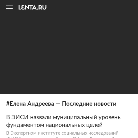
11
A
#Елена Андреева — Последние новости
В ЭИСИ назвали муниципальный уровень
фундаментом национальных целей
В Экспертном институте социальных исследований