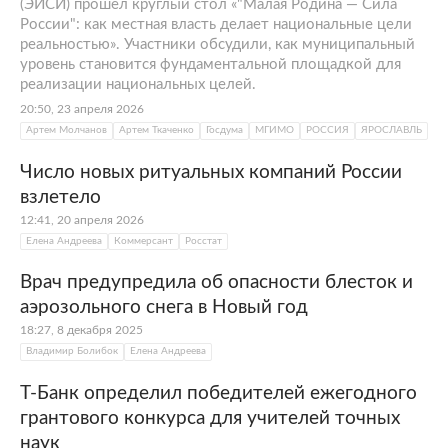
(ЭИСИ) прошел круглый стол «"Малая Родина — Сила
России": как местная власть делает национальные цели
реальностью». Участники обсудили, как муниципальный
уровень становится фундаментальной площадкой для
реализации национальных целей.
20:50, 23 апреля 2026
Артем Молчанов
Артем Ткаченко
Госдума
МГИМО
РОССИЯ
ЯРОСЛАВЛЬ
Число новых ритуальных компаний России
взлетело
12:41, 20 апреля 2026
Елена Андреева
Коммерсант
Росстат
Врач предупредила об опасности блесток и
аэрозольного снега в Новый год
18:27, 8 декабря 2025
Владимир Болибок
Елена Андреева
Т-Банк определил победителей ежегодного
грантового конкурса для учителей точных
наук