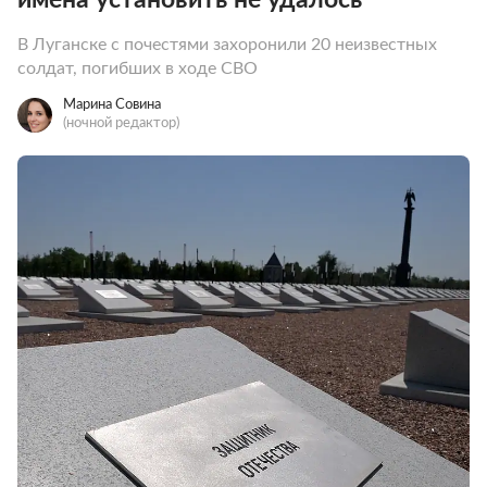
В Луганске с почестями захоронили 20 неизвестных
солдат, погибших в ходе СВО
Марина Совина
(ночной редактор)