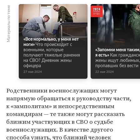
Материалы по теме
«Все нормально, у меня нет
ноги»
Что происходит с
военными, которые
«Запомни меня таким
получают тяжелые ранения
я есть»
Как гражданс
на СВО? Дневник жены
жены ищут любимых,
офицера
пропавших без вести
27 мая 2024
22 мая 2024
Родственники военнослужащих могут
напрямую обращаться к руководству части,
к «замполитам» и непосредственным
командирам — те также могут рассказать
близким участвующих в СВО о судьбе
военнослужащих. В качестве другого
способа узнать, что близкий человек