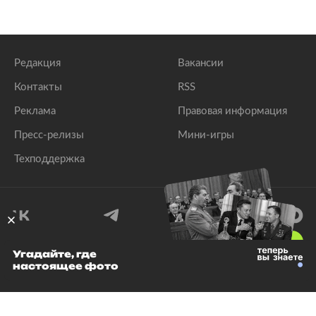
Редакция
Вакансии
Контакты
RSS
Реклама
Правовая информация
Пресс-релизы
Мини-игры
Техподдержка
18
+
Угадайте, где
настоящее фото
© 1999–2026 Все права защищены.
ООО «Лента.Ру»
Лента добра