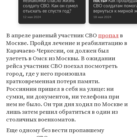
незнакомки спасло жизнь
посты»
Как прошедш
солдату СВО. Как он сумел
СВО солдатам помог
отыскать ее спустя год?
вернуться к мирной 
12 мая 2024
18 мая 2024
В апреле раненый участник СВО
пропал
в
Москве. Пройдя лечение и реабилитацию в
Карачаево-Черкесии, он должен был
улететь в Омск из Москвы. В ожидании
рейса участник СВО поехал посмотреть
город, где у него произошла
кратковременная потеря памяти.
Россиянин пришел в себя на улице: ни
сумки, ни документов, ни телефона при
нем не было. Он три дня ходил по Москве и
лишь затем решил обратиться в один из
столичных военкоматов.
Еще одному без вести пропавшему