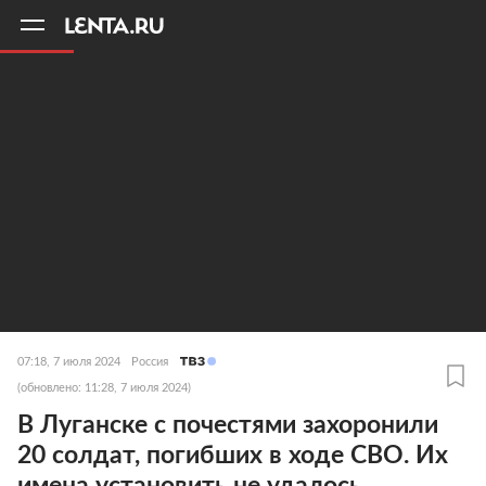
11
A
07:18, 7 июля 2024
Россия
(обновлено: 11:28, 7 июля 2024)
В Луганске с почестями захоронили
20 солдат, погибших в ходе СВО. Их
имена установить не удалось