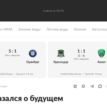
6 августа, 02:41
 и ММА
Зимние виды
Летние виды
Хоккей
Автоспо
5 : 1
1 : 1
Матч завершён
(5 : 4)
Матч завершён
Оренбург
Краснодар
Ахмат
Кубок России
|
Группа A. 1-й тур
Fonbet Кубок России
|
Группа B. 1-й тур
Спорт
азался о будущем