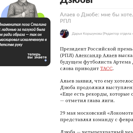
Дзюбы
Алаев о Дзюбе: мне бы хоте
РПЛ
Знаменитая поза Сталина
с ладонью за пазухой была
Дарья Коршунова
(Редактор отдела 
не ради образа — так он
маскировал искалеченную в
детстве руку
Президент Российской премь
(РПЛ)
Александр Алаев
выска
будущем футболиста Артема 
слова приводит
ТАСС
.
Алаев заявил, что ему хотело
Дзюба продолжил выступлени
«Еще есть рекорды, которые о
— отметил глава лиги.
29 мая московский «Локомот
представлял команду с февра
Дзюба — четырехкратный чем