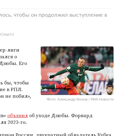
лось, чтобы он продолжил выступление в
«Спорт»)
ер-лиги
зался о
Дзюбы. Его
сь бы, чтобы
е в РПЛ.
н не побил»,
Фото: Александр Вильф / РИА Новости
ив»
объявил
об уходе Дзюбы. Форвард
ля 2023-го.
пион России, двукратный обладатель Кубка