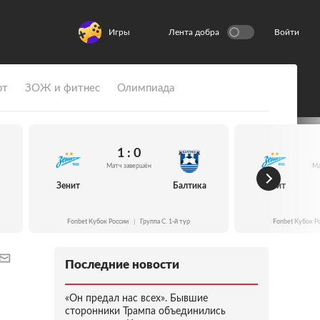
Игры
Лента добра
Войти
рт
ЗОЖ и фитнес
Олимпиада
1 : 0
Матч завершён
Ма
Зенит
Балтика
Зенит
Fonbet Кубок России
|
Группа C. 1-й тур
Fonbet Кубок Р
Последние новости
«Он предал нас всех». Бывшие
сторонники Трампа объединились