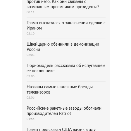
против него. Как они связаны с
возможным преемником президента?
00:11
Трамп высказался о заключении сделки с
Ираном
02:10
Швейцарию обвинили в демонизации
России
02:08
Порномодель рассказала об испугавшем
ее поклоннике
02:06
Названы самые надежные бренды
телевизоров
02:06
Российские ракетные заводы обогнали
производителей Patriot
01:56
Трамп предсказал США жизнь в аду