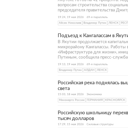
вопросам строительства социальн
председателя правительства Дмит
19:24, 19 мая 2026
69-я параллель
Айсен Николаев
Владимир Путин
ЛЕНСК
РЕСП
Подъезд к Кангалассам в Яку
В Якутии продолжается капитальн
микрорайону Кангалассы. Работы 
«Инфраструктура для жизни», ин
Путиным, сообщила пресс-служба 
19:13, 19 мая 2026
69-я параллель
Владимир Путин
АЛДАН
ЛЕНСК
Российская река поднялась вы
света
15:03, 18 мая 2026
Экономика
Минэнерго России
ГЕРМАНИЯ
КРАСНОЯРСК
Российскую школьницу перехва
тысяч долларов
17:29, 15 мая 2026
Силовые структуры