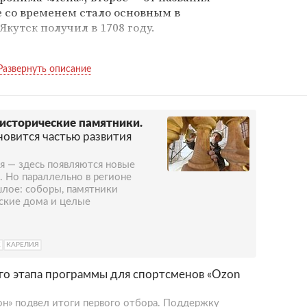
е со временем стало основным в
Якутск получил в 1708 году.
да расположены крупные промышленные,
ельскохозяйственные, жилищно-
Якутск считается наиболее контрастным по
дом мира. Самый холодный месяц в Якутске
ра в этом месяце составляет минус 39
исторические памятники.
с октября по апрель. Средняя температура в
новится частью развития
я — здесь появляются новые
. Но параллельно в регионе
лое: соборы, памятники
еские дома и целые
К
КАРЕЛИЯ
о этапа программы для спортсменов «Ozon
н» подвел итоги первого отбора. Поддержку