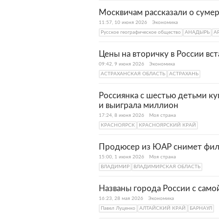
Москвичам рассказали о суме
11:57, 10 июня 2026
Экономика
Русское географическое общество
АНАДЫРЬ
А
Цены на вторичку в России вс
09:42, 9 июня 2026
Экономика
АСТРАХАНСКАЯ ОБЛАСТЬ
АСТРАХАНЬ
Россиянка с шестью детьми к
и выиграла миллион
17:24, 8 июня 2026
Моя страна
КРАСНОЯРСК
КРАСНОЯРСКИЙ КРАЙ
Продюсер из ЮАР снимет фил
15:00, 1 июня 2026
Моя страна
ВЛАДИМИР
ВЛАДИМИРСКАЯ ОБЛАСТЬ
Названы города России с сам
16:23, 28 мая 2026
Экономика
Павел Луценко
АЛТАЙСКИЙ КРАЙ
БАРНАУЛ