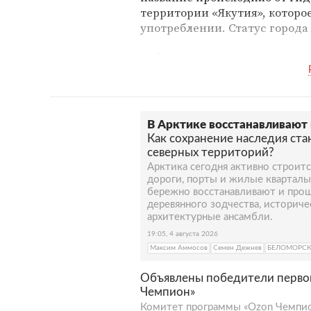
территории «Якутия», которо
употреблении. Статус города 
Сейчас на территории горо
топливно-энергетические, с
коммунальные предприятия. 
температурному режиму горо
— январь, средняя температу
В Арктике восстанавливают 
градусов. Зима здесь длится 
Как сохранение наследия ста
июле — плюс 20 градусов.
северных территорий?
Арктика сегодня активно строитс
дороги, порты и жилые кварталы
бережно восстанавливают и прош
деревянного зодчества, историч
архитектурные ансамбли.
19:05, 4 августа 2026
Максим Аммосов
Семен Дежнев
БЕЛОМОРС
Объявлены победители первог
Чемпион»
Комитет программы «Ozon Чемпио