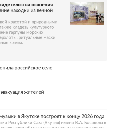
видетельства освоения
вние находки из вечной
овой красотой и природными
также кладезь культурного
вние гарпуны морских
ерзлоты, ритуальные маски
нные храмы.
опила российское село
 эвакуация жителей
узыки в Якутске построят к концу 2026 года
и Республики Саха (Якутия) имени В.А. Босикова в
д реализации объекта рассмотрели на совещании по