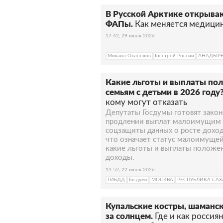
В Русской Арктике открыва
ФАПы.
Как меняется медицин
17:42, 29 июня 2026
Михаил Охлопков
Госстрой России
АНАДЫР
Какие льготы и выплаты п
семьям с детьми в 2026 году
кому могут отказать
Депутаты Госдумы готовят зако
продлении выплат малоимущим с
соцзащиты данных о росте доходо
что означает статус малоимущей 
какие льготы и выплаты полож
доходы.
14:52, 22 июня 2026
ГИБДД
Госдума
МОСКВА
РЕСПУБЛИКА САХА
Купальские костры, шаманс
за солнцем.
Где и как росси