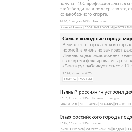
получат 100 профессиональных сп
скейтбординга и роллер-спорта, с
конькобежного спорта.
14:07, 3 августа 2026
Экономика
Алексей Немов
СБОРНАЯ РОССИИ
АВСТРАЛИ
Самые холодные города мир
В мире есть города, для которы
нормой, а жизнь не замирает да
Именно здесь расположены знаме
свое время фиксировались рекор
«Лента.ру» публикует список 10
17:44, 29 июля 2026
АЛЯСКА
БУРЯТИЯ
Пьяный россиянин устроил де
07:46, 23 июля 2026
Силовые структуры
Ирина Волк
МВД России
МОСКВА
РЕСПУБЛИК
Глава российского города под
07:09, 16 июля 2026
Россия
Айсен Николаев
Альберт Семенов
Госдума
РЕС