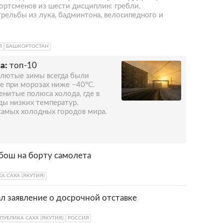
ортсменов из шести дисциплин: гребли,
трельбы из лука, бадминтона, велосипедного и
Я
БАШКОРТОСТАН
а:
топ-10
х лютые зимы всегда были
же при морозах ниже −40°C.
нитые полюса холода, где в
ды низких температур.
 самых холодных городов мира.
бош на борту самолета
А САХА (ЯКУТИЯ)
ал заявление о досрочной отставке
ПУБЛИКА САХА (ЯКУТИЯ)
РОССИЯ