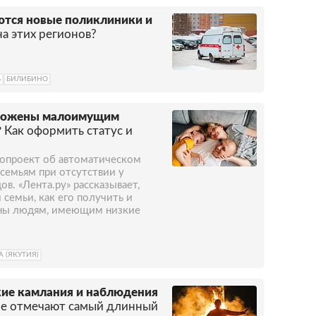
ются новые поликлиники и
а этих регионов?
Ь
БИЛИБИНО
оложены малоимущим
?
Как оформить статус и
нопроект об автоматическом
емьям при отсутствии у
в. «Лента.ру» рассказывает,
семьи, как его получить и
ены людям, имеющим низкие
 (ЯКУТИЯ)
кие камлания и наблюдения
яне отмечают самый длинный