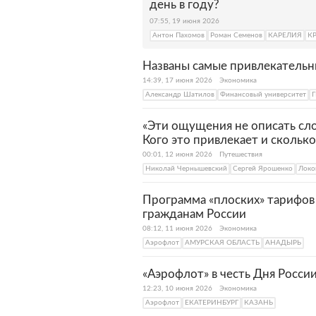
день в году?
07:55, 19 июня 2026
Антон Пахомов
Роман Семенов
КАРЕЛИЯ
К
Названы самые привлекательн
14:39, 17 июня 2026
Экономика
Александр Шатилов
Финансовый университет
«Эти ощущения не описать сл
Кого это привлекает и сколько
00:01, 12 июня 2026
Путешествия
Николай Чернышевский
Сергей Ярошенко
Локо
Программа «плоских» тарифов 
гражданам России
08:12, 11 июня 2026
Экономика
Аэрофлот
АМУРСКАЯ ОБЛАСТЬ
АНАДЫРЬ
«Аэрофлот» в честь Дня Росси
12:23, 10 июня 2026
Экономика
Аэрофлот
ЕКАТЕРИНБУРГ
КАЗАНЬ