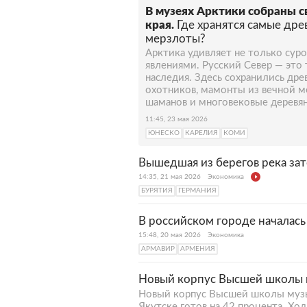
В музеях Арктики собраны с
края.
Где хранятся самые дре
мерзлоты?
Арктика удивляет не только сур
явлениями. Русский Север — это 
наследия. Здесь сохранились дре
охотников, мамонты из вечной м
шаманов и многовековые деревя
11:45, 23 мая 2026
ЮНЕСКО
КАРЕЛИЯ
КОМИ
Вышедшая из берегов река зат
14:35, 21 мая 2026
Экономика
БУРЯТИЯ
ГЕРМАНИЯ
В российском городе началась
15:48, 20 мая 2026
Экономика
АРМАВИР
АРМЕНИЯ
Новый корпус Высшей школы м
Новый корпус Высшей школы музык
Якутске готов на 42 процента. Хо