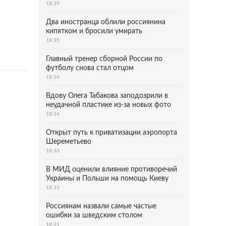
18:39
Два иностранца облили россиянина
кипятком и бросили умирать
18:35
Главный тренер сборной России по
футболу снова стал отцом
18:34
Вдову Олега Табакова заподозрили в
неудачной пластике из-за новых фото
18:34
Открыт путь к приватизации аэропорта
Шереметьево
18:33
В МИД оценили влияние противоречий
Украины и Польши на помощь Киеву
18:33
Россиянам назвали самые частые
ошибки за шведским столом
18:31