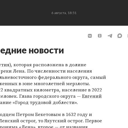
6 августа, 18:51
едние новости
утия)
, которая расположена в долине
 реки Лена. По численности населения
льневосточного федерального округа, самый
женных в зоне многолетней мерзлоты.
2 квадратных километра, население в 2022
человек. Глава городского округа —
Евгений
вание «Город трудовой доблести».
одцем Петром Бекетовым в 1632 году и
енский острог, то Якутский острог. Первое
ронима «Лена», второе — от названия