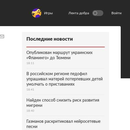
Игры
Лента добра
Войти
Последние новости
Опубликован маршрут украинских
«Фламинго» до Тюмени
18:11
В российском регионе педофил
упрашивал матерей потерпевших детей
умолчать о приставаниях
18:41
Найден способ снизить риск развития
мигрени
18:40
Газманов раскритиковал нейросетевые
песни