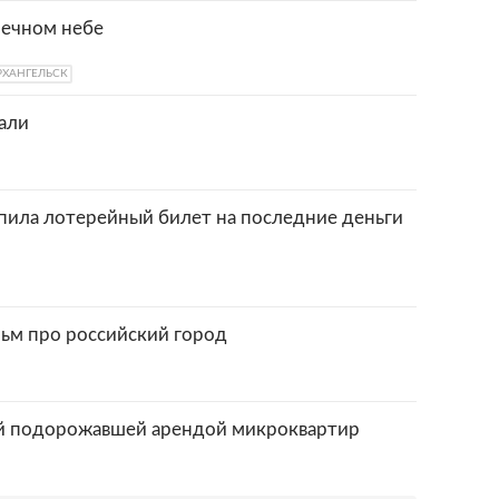
речном небе
РХАНГЕЛЬСК
тали
упила лотерейный билет на последние деньги
ьм про российский город
ой подорожавшей арендой микроквартир