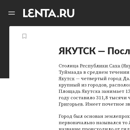
11
A
ЯКУТСК — Посл
Столица
Республики Саха (Як
Туймаада в среднем течении
Якутск
— четвертый город Да
крупный из городов, располо
Площадь Якутска занимает 12
году составило 311,8 тысячи 
Григорьев
. Имеет почетное з
Город был основан землепрох
первоначально назывался то Л
название происходило от гид