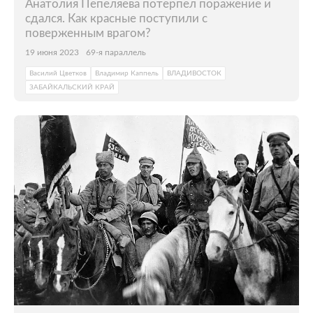
Анатолия Пепеляева потерпел поражение и
сдался. Как красные поступили с
поверженным врагом?
19 июня 2023
69-я параллель
Василий Цветков
Владимир Каппель
ВЛАДИВОСТОК
ЗАБАЙКАЛЬСКИЙ КРАЙ