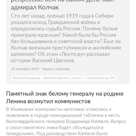
адмирал Колчак
Сто лет назад, осенью 1919 года в Сибири
решался исход Гражданской войны и
определялась судьба России. Почему белые
проиграли красным? Какой была бы Россия
без большевиков и советской власти? Был ли
Колчак военным преступником и английским
шпионом? Об этом «Ленте.ру» рассказал
историк Василий Цветков.
29 октября 2019
Наука и техника
Василий Болдырев
Василий Цветков
Lenta.ru
Генпрокуратура РФ
Памятный знак белому генералу на родине
Ленина возмутил коммунистов
В Ульяновске коммунисты негативно отнеслись к
появлению в городе мемориальной таблички в честь
белогвардейского генерала Владимира Каппеля. Вопрос
о сносе памятного знака будет обсуждаться в
понедельник. Под руководством Каппеля было