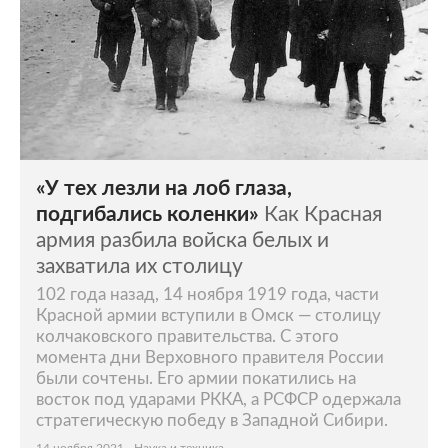
«У тех лезли на лоб глаза,
подгибались коленки»
Как Красная
армия разбила войска белых и
захватила их столицу
102 года назад, 14 ноября 1919 года, части
Красной армии вступили в Омск — столицу
колчаковского правительства. С этого
момента дни Верховного правителя России
были сочтены. Его армии покатились на
восток под ударами РККА, а РСФСР одержала
стратегическую победу в Западной Сибири.