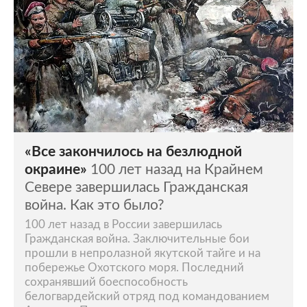
«Все закончилось на безлюдной
окраине»
100 лет назад на Крайнем
Севере завершилась Гражданская
война. Как это было?
100 лет назад в России завершилась
Гражданская война. Заключительные бои
прошли в непролазной якутской тайге и на
побережье Охотского моря. Последний
сохранявший боеспособность
белогвардейский отряд под командованием