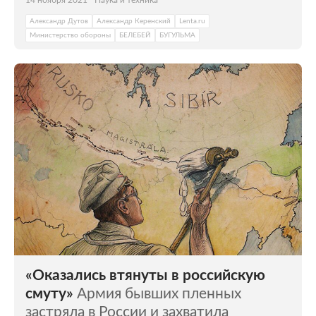
14 ноября 2021
Наука и техника
Александр Дутов
Александр Керенский
Lenta.ru
Министерство обороны
БЕЛЕБЕЙ
БУГУЛЬМА
«Оказались втянуты в российскую
смуту»
Армия бывших пленных
застряла в России и захватила