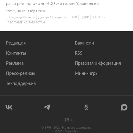
расстреляно около 400 жителей Ульяновска.
15:12, 30 сентября 2018
Владимир Каппель
Дмитрий Смирнов
КПРФ
ЛДПР
КАЗАНЬ
РЕСПУБЛИКА ТАТАРСТАН
Редакция
Вакансии
Контакты
RSS
Реклама
Правовая информация
Пресс-релизы
Мини-игры
Техподдержка
18
+
© 1999–2026 Все права защищены.
ООО «Лента.Ру»