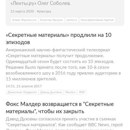
«Ленты.ру» Олег Соболев.
15 марта 2020
Культура
Алекс Фергюссон
Алистер Кроули
Lenta.ru
Консервативная партия
«Секретные материалы» продлили на 10
эпизодов
Американский научно-фантастический телесериал
«Секретные материалы» получит продолжение.
Одиннадцатый сезон будет состоять из 10 эпизодов.
Решение было принято после того, как 10-й сезон
возобновленного шоу в 2016 году привлек аудиторию в
15 миллионов зрителей.
14:51, 21 апреля 2017
Джиллиан Андерсон
Дэвид Духовны
Reuters
ФБР
Фокс Малдер возвращается в "Секретные
материалы", чтобы их закрыть
Дэвид Духовны согласился принять участие в съемках
"Секретных материалов". Как сообщает BBC News, герой