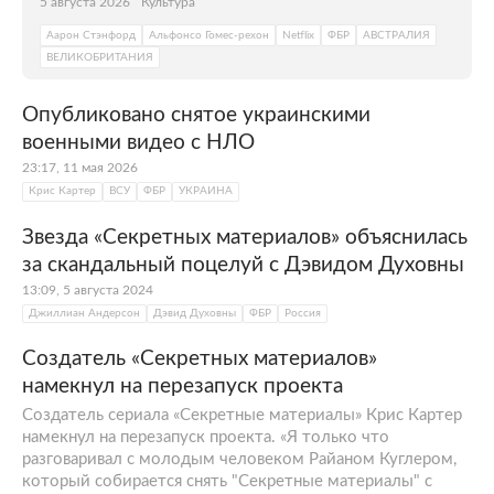
5 августа 2026
Культура
Аарон Стэнфорд
Альфонсо Гомес-рехон
Netflix
ФБР
АВСТРАЛИЯ
ВЕЛИКОБРИТАНИЯ
Опубликовано снятое украинскими
военными видео с НЛО
23:17, 11 мая 2026
Крис Картер
ВСУ
ФБР
УКРАИНА
Звезда «Секретных материалов» объяснилась
за скандальный поцелуй с Дэвидом Духовны
13:09, 5 августа 2024
Джиллиан Андерсон
Дэвид Духовны
ФБР
Россия
Создатель «Секретных материалов»
намекнул на перезапуск проекта
Создатель сериала «Секретные материалы» Крис Картер
намекнул на перезапуск проекта. «Я только что
разговаривал с молодым человеком Райаном Куглером,
который собирается снять "Секретные материалы" с