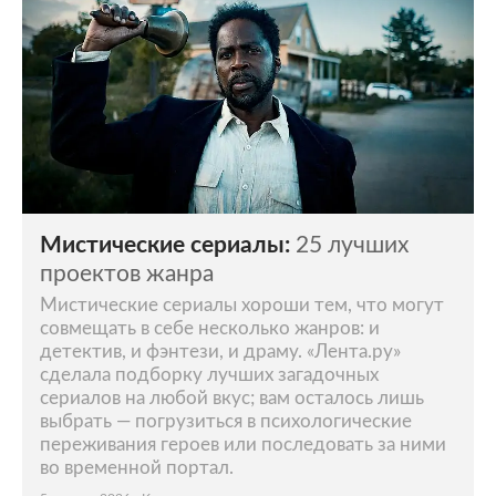
Мистические сериалы:
25 лучших
проектов жанра
Мистические сериалы хороши тем, что могут
совмещать в себе несколько жанров: и
детектив, и фэнтези, и драму. «Лента.ру»
сделала подборку лучших загадочных
сериалов на любой вкус; вам осталось лишь
выбрать — погрузиться в психологические
переживания героев или последовать за ними
во временной портал.