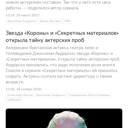
новым актерским составом. Так что у него есть своя
работа», — поделился автор сериала.
15:24, 29 марта 2023
Джиллиан Андерсон
Дэвид Духовны
ФБР
Звезда «Короны» и «Секретных материалов»
открыла тайну актерских проб
Американо-британская актриса театра, кино и
телевидения Джиллиан Андерсон, звезда «Короны» и
«Секретных материалов», открыла тайну актерских проб.
Андерсон призналась, что ради получения роли агента
Скалли в сериале «Секретные материалы» ей пришлось
соврать. Актриса солгала кастинг-директору о своем
возрасте.
11:06, 18 ноября 2020
Александр Петров
Джиллиан Андерсон
Соединённые Штаты Америки
ШВЕЦИЯ