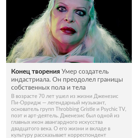
Конец творения
Умер создатель
индастриала. Он преодолел границы
собственных пола и тела
В возрасте 70 лет ушел из жизни Дженезис
Пи-Орридж — легендарный музыкант,
основатель групп Throbbing Gristle и Psychic TV,
поэт и арт-деятель. Дженезис был одной из
главных икон авангардного искусства
двадцатого века. О его жизни и вкладе в
культуру рассказывает корреспондент