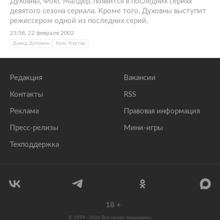
Духовны, Фокс Малдер, появится в последних сериях
девятого сезона сериала. Кроме того, Духовны выступит
режиссером одной из последних серий.
23:58, 22 февраля 2002
Дэвид Духовны
Крис Картер
Редакция
Вакансии
Контакты
RSS
Реклама
Правовая информация
Пресс-релизы
Мини-игры
Техподдержка
18
+
© 1999–2026 Все права защищены.