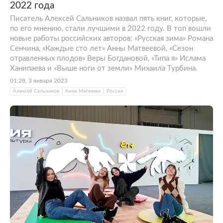
2022 года
Писатель Алексей Сальников назвал пять книг, которые,
по его мнению, стали лучшими в 2022 году. В топ вошли
новые работы российских авторов: «Русская зима» Романа
Сенчина, «Каждые сто лет» Анны Матвеевой, «Сезон
отравленных плодов» Веры Богдановой, «Типа я» Ислама
Ханипаева и «Выше ноги от земли» Михаила Турбина.
01:28, 3 января 2023
Алексей Сальников
Анна Матвеева
Россия