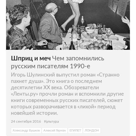
Шприц и меч
Чем запомнились
русским писателям 1990-е
Игорь Шулинский выпустил роман «Странно
пахнет душа». Это книга о последнем
десятилетии ХХ века. Обозреватели
«Ленты.ру» прочли роман и вспомнили другие
книги современных русских писателей, сюжет
которых разворачивается в «лихой» период
новейшей истории.
24 сентября 2016
Культура
Александр Бушков
Алексей Герман
ЕГИПЕТ
ЛОНДОН