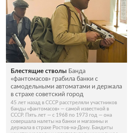
Блестящие стволы
Банда
«фантомасов» грабила банки с
самодельными автоматами и держала
в страхе советский город
45 лет назад в СССР расстреляли участников
банды «фантомасов» — самой известной в
СССР. Пять лет — с 1968 по 1973 год — она
совершала налеты на банки и магазины и
держала в страхе Ростов-на-Дону. Бандиты