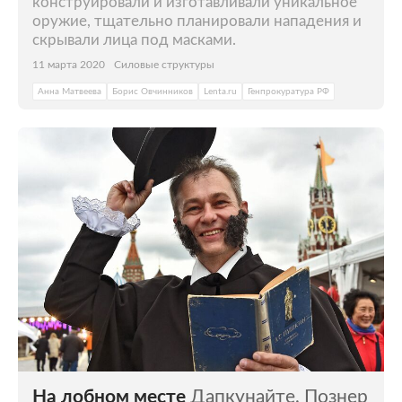
конструировали и изготавливали уникальное
оружие, тщательно планировали нападения и
скрывали лица под масками.
11 марта 2020
Силовые структуры
Анна Матвеева
Борис Овчинников
Lenta.ru
Генпрокуратура РФ
На лобном месте
Дапкунайте, Познер