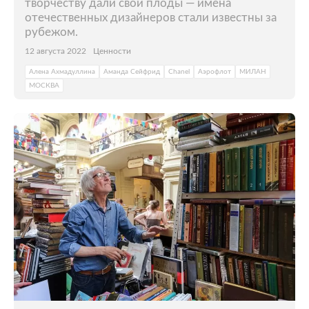
творчеству дали свои плоды — имена
отечественных дизайнеров стали известны за
рубежом.
12 августа 2022
Ценности
Алена Ахмадуллина
Аманда Сейфрид
Chanel
Аэрофлот
МИЛАН
МОСКВА