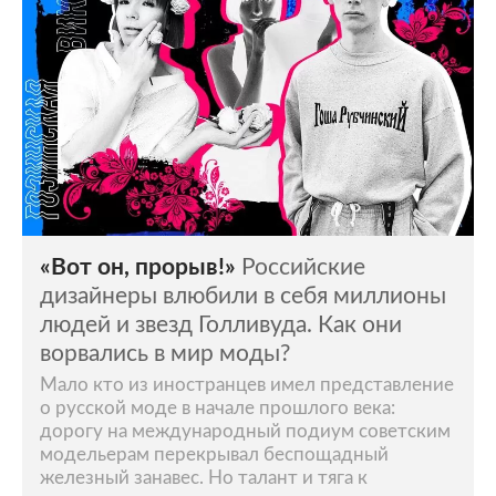
«Вот он, прорыв!»
Российские
дизайнеры влюбили в себя миллионы
людей и звезд Голливуда. Как они
ворвались в мир моды?
Мало кто из иностранцев имел представление
о русской моде в начале прошлого века:
дорогу на международный подиум советским
модельерам перекрывал беспощадный
железный занавес. Но талант и тяга к