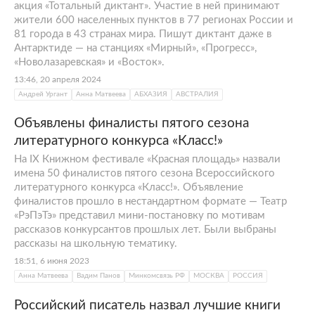
акция «Тотальный диктант». Участие в ней принимают
жители 600 населенных пунктов в 77 регионах России и
81 города в 43 странах мира. Пишут диктант даже в
Антарктиде — на станциях «Мирный», «Прогресс»,
«Новолазаревская» и «Восток».
13:46, 20 апреля 2024
Андрей Ургант
Анна Матвеева
АБХАЗИЯ
АВСТРАЛИЯ
Объявлены финалисты пятого сезона
литературного конкурса «Класс!»
На IX Книжном фестивале «Красная площадь» назвали
имена 50 финалистов пятого сезона Всероссийского
литературного конкурса «Класс!». Объявление
финалистов прошло в нестандартном формате — Театр
«РэПэТэ» представил мини-постановку по мотивам
рассказов конкурсантов прошлых лет. Были выбраны
рассказы на школьную тематику.
18:51, 6 июня 2023
Анна Матвеева
Вадим Панов
Минкомсвязь РФ
МОСКВА
РОССИЯ
Российский писатель назвал лучшие книги