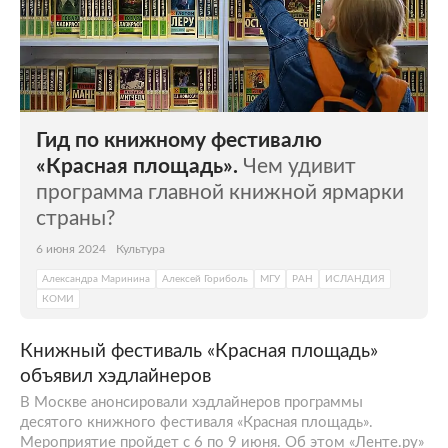
Гид по книжному фестивалю
«Красная площадь».
Чем удивит
программа главной книжной ярмарки
страны?
6 июня 2024
Культура
Александра Маринина
Алексей Гориболь
МГУ
РАН
ИСЛАНДИЯ
КОМИ
Книжный фестиваль «Красная площадь»
объявил хэдлайнеров
В Москве анонсировали хэдлайнеров программы
десятого книжного фестиваля «Красная площадь».
Мероприятие пройдет с 6 по 9 июня. Об этом «Ленте.ру»