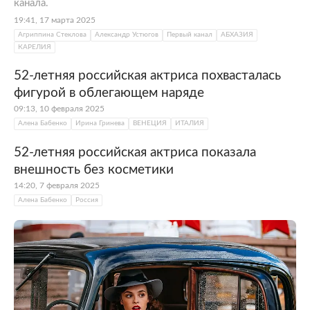
канала.
19:41, 17 марта 2025
Агриппина Стеклова
Александр Устюгов
Первый канал
АБХАЗИЯ
КАРЕЛИЯ
52-летняя российская актриса похвасталась
фигурой в облегающем наряде
09:13, 10 февраля 2025
Алена Бабенко
Ирина Гринева
ВЕНЕЦИЯ
ИТАЛИЯ
52-летняя российская актриса показала
внешность без косметики
14:20, 7 февраля 2025
Алена Бабенко
Россия