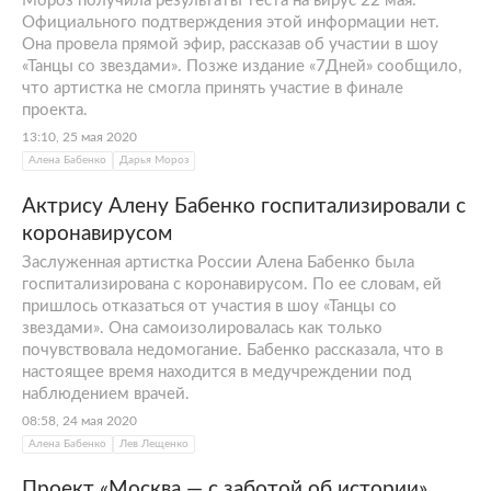
Мороз получила результаты теста на вирус 22 мая.
Официального подтверждения этой информации нет.
Она провела прямой эфир, рассказав об участии в шоу
«Танцы со звездами». Позже издание «7Дней» сообщило,
что артистка не смогла принять участие в финале
проекта.
13:10, 25 мая 2020
Алена Бабенко
Дарья Мороз
Актрису Алену Бабенко госпитализировали с
коронавирусом
Заслуженная артистка России Алена Бабенко была
госпитализирована с коронавирусом. По ее словам, ей
пришлось отказаться от участия в шоу «Танцы со
звездами». Она самоизолировалась как только
почувствовала недомогание. Бабенко рассказала, что в
настоящее время находится в медучреждении под
наблюдением врачей.
08:58, 24 мая 2020
Алена Бабенко
Лев Лещенко
Проект «Москва — с заботой об истории»