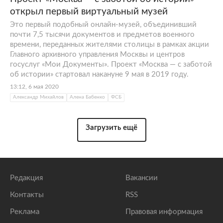
открыл первый виртуальный музей
Это первый подобный онлайн-музей, объединивший
почти 7,5 тысячи документов и предметов военного
времени, переданных жителями столицы в рамках акции
Главного архивного управления Москвы и центров
госуслуг «Мои Документы». Проект «Москва — с заботой
об истории» стартовал накануне 9 мая в 2019 году.
13:12, 6 мая 2020
Александр Михайлов
Алена Бабенко
ФСБ
Загрузить ещё
Редакция
Вакансии
Контакты
RSS
Реклама
Правовая информация