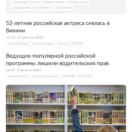
Александр Устюгов
Алексей Герман
Первый канал
ВЛАДИМИРСКАЯ ОБЛАСТЬ
ИСПАНИЯ
52-летняя российская актриса снялась в
бикини
11:19, 15 августа 2024
Алена Бабенко
Наталья Рудова
Россия
ТУРЦИЯ
Ведущую популярной российской
программы лишили водительских прав
16:07, 2 августа 2024
Алена Бабенко
Татьяна Арнтгольц
МОСКВА
РОССИЯ