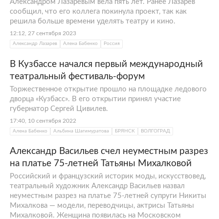
Александром Лазаревым вела пять лет. Ранее Лазарев
сообщил, что его коллега покинула проект, так как
решила больше времени уделять театру и кино.
12:12, 27 сентября 2023
Александр Лазарев
Алена Бабенко
Россия
В Кузбассе начался первый международный
театральный фестиваль-форум
Торжественное открытие прошло на площадке ледового
дворца «Кузбасс». В его открытии принял участие
губернатор Сергей Цивилев.
17:40, 10 сентября 2022
Алена Бабенко
Альбина Шагимуратова
БРЯНСК
ВОЛГОГРАД
Александр Васильев счел неуместным разрез
на платье 75-летней Татьяны Михалковой
Российский и французский историк моды, искусствовед,
театральный художник Александр Васильев назвал
неуместным разрез на платье 75-летней супруги Никиты
Михалкова — модели, переводчицы, актрисы Татьяны
Михалковой. Женщина появилась на Московском