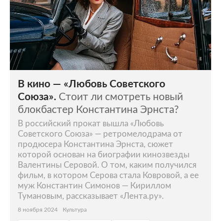
В кино — «Любовь Советского
Союза».
Стоит ли смотреть новый
блокбастер Константина Эрнста?
В российский прокат вышла «Любовь
Советского Союза» — ретромелодрама от
продюсера Константина Эрнста, сюжет
которой основан на биографии кинозвезды
Валентины Серовой. О том, каким получился
фильм, в котором Серова стала Ковровой, а ее
муж Константин Симонов — Кириллом
Тумановым, рассказывает «Лента.ру».
8 ноября 2024
Культура