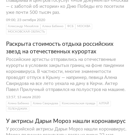
Главархива и центров госуслуг «Мои документы» «Москва
— с заботой об истории» ко Дню Победы его посетили
уже почти 500 тысяч раз.
09:00, 23 октября 2020
Александр Михайлов
Алена Бабенко
ФСБ
МОСКВА
МОСКОВСКАЯ ОБЛАСТЬ
Раскрыта стоимость отдыха российских
звезд на отечественных курортах
Российские артисты отправились на отечественные
курорты в условиях закрытых границ на фоне пандемии
коронавируса. В частности, многие знаменитости
проводят отпуск в Крыму — например, певица Алена
Свиридова на все лето уехала на дачу в Керчи. Актер
Павел Прилучный отправился на полуостров на машине.
13:57, 13 июля 2020
Алена Бабенко
Алена Свиридова
Комсомольская правда
АЛТАЙ
ГЕЛЕНДЖИК
У актрисы Дарьи Мороз нашли коронавирус
У российской актрисы Дарьи Мороз нашли коронавирус.