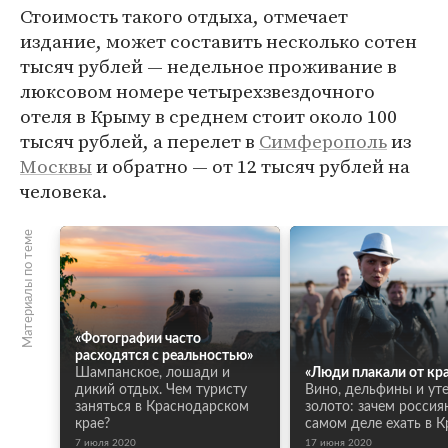
Стоимость такого отдыха, отмечает
издание, может составить несколько сотен
тысяч рублей — недельное проживание в
люксовом номере четырехзвездочного
отеля в Крыму в среднем стоит около 100
тысяч рублей, а перелет в
Симферополь
из
Москвы
и обратно — от 12 тысяч рублей на
человека.
Материалы по теме
«Фотографии часто
расходятся с реальностью»
Шампанское, лошади и
«Люди плакали от кр
дикий отдых. Чем туристу
Вино, дельфины и ут
заняться в Краснодарском
золото: зачем россия
крае?
самом деле ехать в 
7 июля 2020
17 июня 2020