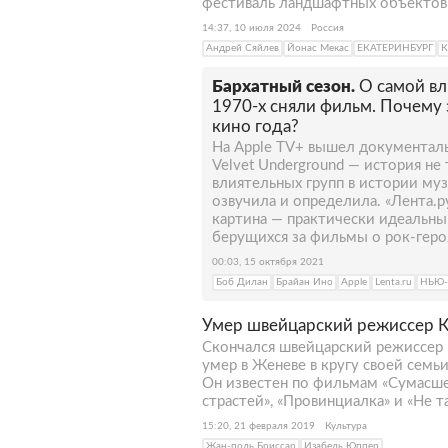
фестиваль ландшафтных объектов 
14:37, 10 июля 2024
Россия
Андрей Сяйлев
Йонас Мекас
ЕКАТЕРИНБУРГ
К
Бархатный сезон.
О самой вл
1970-х сняли фильм. Почему
кино года?
На Apple TV+ вышел документал
Velvet Underground — история не
влиятельных групп в истории муз
озвучила и определила. «Лента.ру
картина — практически идеальны
берущихся за фильмы о рок-геро
00:03, 15 октября 2021
Боб Дилан
Брайан Ино
Apple
Lenta.ru
НЬЮ
Умер швейцарский режиссер К
Скончался швейцарский режиссер 
умер в Женеве в кругу своей семь
Он известен по фильмам «Сумасше
страстей», «Провинциалка» и «Не т
15:20, 21 февраля 2019
Культура
Жан-поль Бриссар
Изабель Юппер