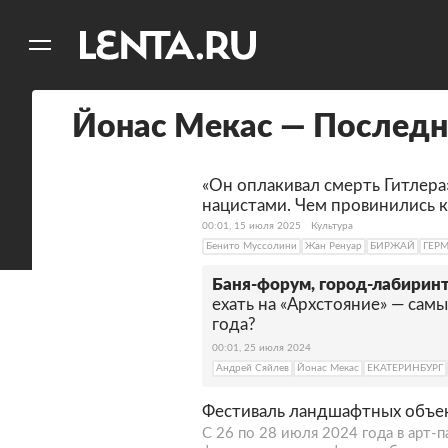
11
A
Йонас Мекас — Последн
«Он оплакивал смерть Гитлера»
нацистами. Чем провинились 
00:01, 15 июля 2025
Культура
Бенито Муссолини
Жан Ренуар
БИРЖАЙ
ГЕР
Баня-форум, город-лабиринт
ехать на «Архстояние» — сам
года?
00:01, 25 июля 2024
Андрей Сяйлев
Йонас Мекас
ЕКАТЕРИНБУРГ
Фестиваль ландшафтных объек
С 26 по 28 июля 2024 года в арт