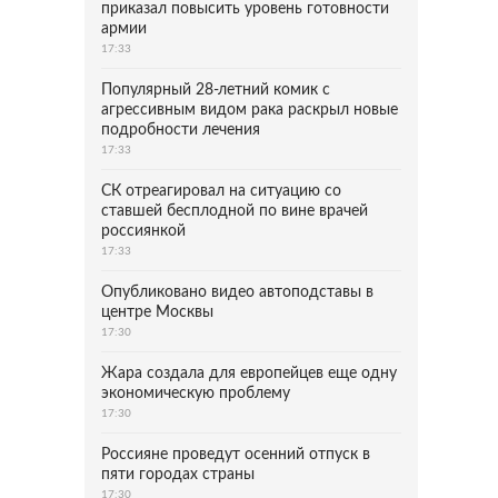
приказал повысить уровень готовности
армии
17:33
Популярный 28-летний комик с
агрессивным видом рака раскрыл новые
подробности лечения
17:33
СК отреагировал на ситуацию со
ставшей бесплодной по вине врачей
россиянкой
17:33
Опубликовано видео автоподставы в
центре Москвы
17:30
Жара создала для европейцев еще одну
экономическую проблему
17:30
Россияне проведут осенний отпуск в
пяти городах страны
17:30