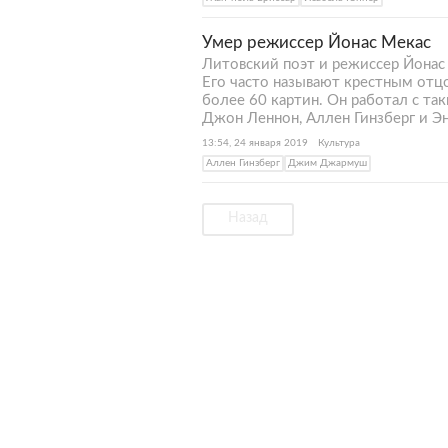
Умер режиссер Йонас Мекас
Литовский поэт и режиссер Йонас 
Его часто называют крестным отцо
более 60 картин. Он работал с т
Джон Леннон, Аллен Гинзберг и Э
13:54, 24 января 2019
Культура
Аллен Гинзберг
Джим Джармуш
Назад