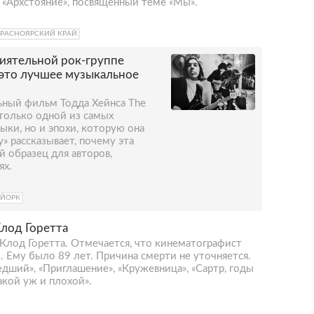
«Архстояние», посвященный теме «Мы».
РАСНОЯРСКИЙ КРАЙ
иятельной рок-группе
 это лучшее музыкальное
ьный фильм Тодда Хейнса The
 только одной из самых
ыки, но и эпохи, которую она
» рассказывает, почему эта
й образец для авторов,
ях.
-ЙОРК
лод Горетта
Клод Горетта. Отмечается, что кинематографист
и. Ему было 89 лет. Причина смерти не уточняется.
дший», «Приглашение», «Кружевница», «Сартр, годы
акой уж и плохой».