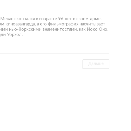
Мекас скончался в возрасте 96 лет в своем доме.
м киноавангарда, а его фильмография насчитывает
акими нью-йоркскими знаменитостями, как Йоко Оно,
нди Уорхол.
Дальше