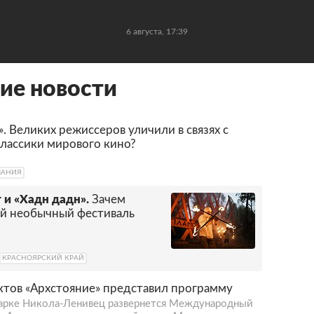
6 августа, 17:39
ие новости
. Великих режиссеров уличили в связях с
классики мирового кино?
МАНИЯ
 и «Хадн дадн».
Зачем
ый необычный фестиваль
КРАСНОЯРСКИЙ КРАЙ
тов «Архстояние» представил программу
-парке Никола-Ленивец развернется Международный