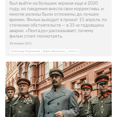
был выйти на больших экранах еще в 2020
году, но пандемия внесла свои коррективы, и
многие релизы были отложены до лучших
времен. Фильм выходит в прокат 15 апреля, по
стечению обстоятельств — в 35-ю годовщину
аварии. «Лента.ру» рассказывает, почему
фильм стоит посмотреть.
28 января 2021
Александр Роднянский
Вадим Верещагин
Lenta.ru