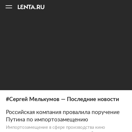
11
A
#Сергей Мелькумов — Последние новости
Российская компания провалила поручение
Путина по импортозамещению
Импортозамещение в сфере производства кино