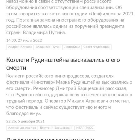
невозможно в связи с отсутствием российского
оборудования соответствующей специализации. Об
этом говорится в отчете киностудии «Ленфильм» за 2021
год. Поэтапная замена иностранного оборудования на
российское являлась одним из поручений президента
страны Владимира Путина.
14:33, 27 июля 2022
Андрей Клишас
Владимир Путин
Ленфильм
Совет Федерации
Коллеги Рудинштейна высказались о его
смерти
Коллеги российского кинопродюсера, создателя
фестиваля «Кинотавр» Марка Рудинштейна высказались о
его смерти. Режиссер Дмитрий Барщевский рассказал,
что Рудинштейн поддержал веру в отечественное кино в
трудный период. Оператор Михаил Агранович отметил,
что фестиваль и сейчас существует «во многом
благодаря ему».
22:26, 5 декабря 2021
Александр Акопов
Дмитрий Барщевский
ИТАР-ТАСС