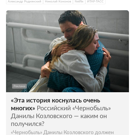
Александр Роднянский
Николай Кононов
Netflix
ИТАР-ТАСС
Реклама
«Эта история коснулась очень
многих»
Российский «Чернобыль»
Данилы Козловского — каким он
получился?
«Чернобыль» Данилы Козловского должен