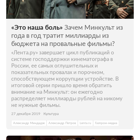
«Это наша боль»
Зачем Минкульт из
года в год тратит миллиарды из
бюджета на провальные фильмы?
«Лента.ру» завершает цикл публикаций о
системе господдержки кинематографа в
России, ее самых оглушительных и
показательных провалах и порочном,
способствующем коррупции устройстве. В
итоговой серии пришло время обратить
внимание на Минкульт: он ежегодно
распределяет миллиарды рублей на никому
не нужные фильмы.
27 декабря 2019
Культура
Александр Миндадзе
Александр Петров
Lenta.ru
Газпром-медиа