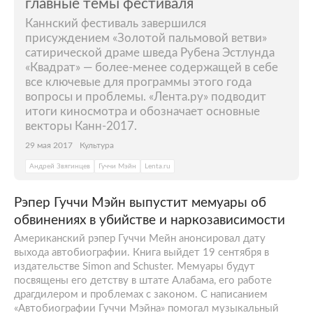
главные темы фестиваля
Каннский фестиваль завершился
присуждением «Золотой пальмовой ветви»
сатирической драме шведа Рубена Эстлунда
«Квадрат» — более-менее содержащей в себе
все ключевые для программы этого года
вопросы и проблемы. «Лента.ру» подводит
итоги киносмотра и обозначает основные
векторы Канн-2017.
29 мая 2017
Культура
Андрей Звягинцев
Гуччи Мэйн
Lenta.ru
Рэпер Гуччи Мэйн выпустит мемуары об
обвинениях в убийстве и наркозависимости
Американский рэпер Гуччи Мейн анонсировал дату
выхода автобиографии. Книга выйдет 19 сентября в
издательстве Simon and Schuster. Мемуары будут
посвящены его детству в штате Алабама, его работе
драгдилером и проблемах с законом. С написанием
«Автобиографии Гуччи Мэйна» помогал музыкальный