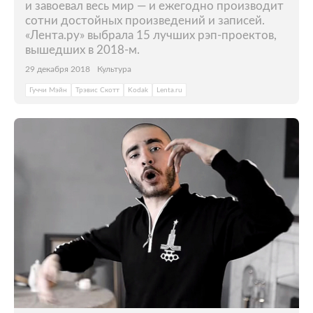
и завоевал весь мир — и ежегодно производит
сотни достойных произведений и записей.
«Лента.ру» выбрала 15 лучших рэп-проектов,
вышедших в 2018-м.
29 декабря 2018
Культура
Гуччи Мэйн
Трэвис Скотт
Kodak
Lenta.ru