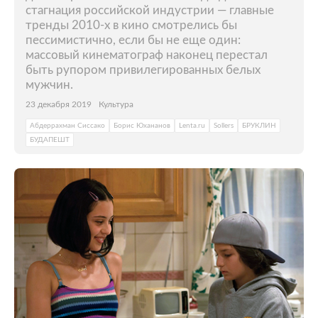
стагнация российской индустрии — главные
тренды 2010-х в кино смотрелись бы
пессимистично, если бы не еще один:
массовый кинематограф наконец перестал
быть рупором привилегированных белых
мужчин.
23 декабря 2019
Культура
Абдеррахман Сиссако
Борис Юхананов
Lenta.ru
Sollers
БРУКЛИН
БУДАПЕШТ