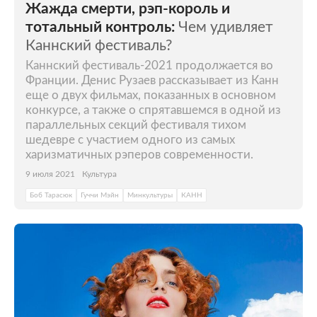
Жажда смерти, рэп-король и
тотальный контроль:
Чем удивляет
Каннский фестиваль?
Каннский фестиваль-2021 продолжается во
Франции. Денис Рузаев рассказывает из Канн
еще о двух фильмах, показанных в основном
конкурсе, а также о спрятавшемся в одной из
параллельных секций фестиваля тихом
шедевре с участием одного из самых
харизматичных рэперов современности.
9 июля 2021
Культура
Боб Тарасюк
Гуччи Мэйн
Минкультуры
КАНН