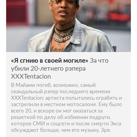
«Я сгнию в своей могиле»
За что
убили 20-летнего рэпера
XXXTentacion
В Майами погиб, возможно, самый
скандальный рэпер последнего времени
XXXTentacion: артиста попытались ограбить и
застрелили в местном мотосалоне. Ему было
всего 20, и вскоре он мог оказаться за
решеткой по делу об избиении подруги,
которое СМИ и соцсети и после смерти Экса
обсуждают больше, чем его музыку. Зря.