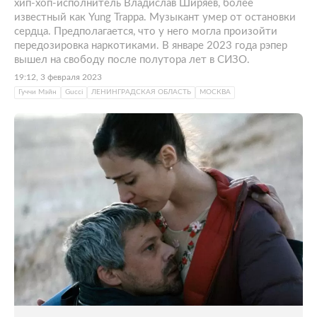
хип-хоп-исполнитель Владислав Ширяев, более
известный как Yung Trappa. Музыкант умер от остановки
сердца. Предполагается, что у него могла произойти
передозировка наркотиками. В январе 2023 года рэпер
вышел на свободу после полутора лет в СИЗО.
19:12, 3 февраля 2023
Гуччи Мэйн
Gucci
ЛЕНИНГРАДСКАЯ ОБЛАСТЬ
МОСКВА