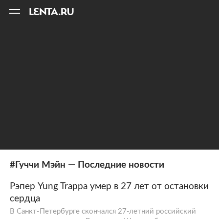
11
A
#Гуччи Мэйн — Последние новости
Рэпер Yung Trappa умер в 27 лет от остановки
сердца
В Санкт-Петербурге скончался 27-летний российский