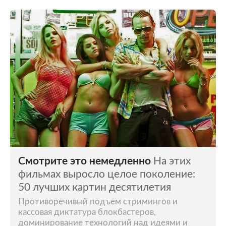
Смотрите это немедленно
На этих
фильмах выросло целое поколение:
50 лучших картин десятилетия
Противоречивый подъем стримингов и
кассовая диктатура блокбастеров,
доминирование технологий над идеями и