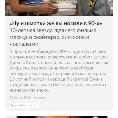
«Ну и шмотки же вы носили в 90-х»
13-летняя звезда лучшего фильма
месяца о скейтерах, хип-хопе и
ностальгии
В прокате — «Середина 90-х», один из лучших
фильмов сезона и режиссерский дебют актера
Джоны Хилла, пронзительная ностальгическая
открытка о взрослении юного скейтера
четверть века назад. Сыгравший главную роль
13-летний актер (и хороший скейтер) Санни
Сулджик рассказал «Ленте.ру» о погружении в
незнакомую эпоху.
15 марта 2019
Культура
Гуччи Мэйн
Lenta.ru