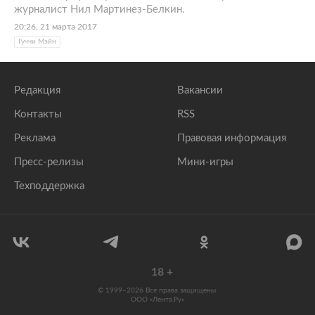
журналист Нил Мартинез-Белкин.
20:26, 21 марта 2017
Гуччи Мэйн
Редакция
Вакансии
Контакты
RSS
Реклама
Правовая информация
Пресс-релизы
Мини-игры
Техподдержка
18
+
© 1999–2026 Все права защищены.
ООО «Лента.Ру»