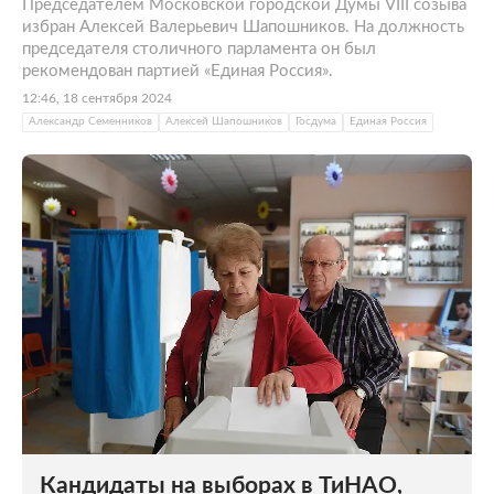
Председателем Московской городской Думы VIII созыва
избран Алексей Валерьевич Шапошников. На должность
председателя столичного парламента он был
рекомендован партией «Единая Россия».
12:46, 18 сентября 2024
Александр Семенников
Алексей Шапошников
Госдума
Единая Россия
Кандидаты на выборах в ТиНАО,