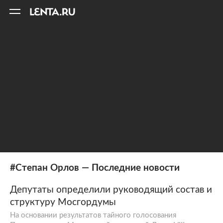
11
A
#Степан Орлов — Последние новости
Депутаты определили руководящий состав и
структуру Мосгордумы
На основании результатов тайного голосования