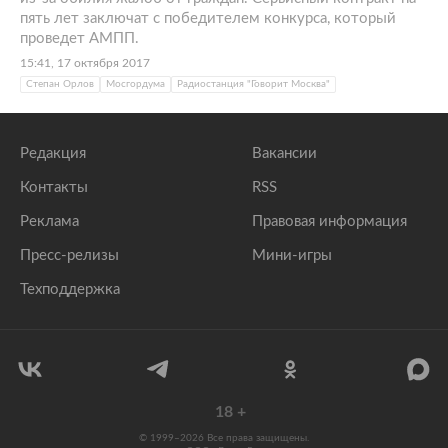
пять лет заключат с победителем конкурса, который
проведет АМПП.
15:41, 17 октября 2017
Степан Орлов
Мосгордума
Радиостанция "Говорит Москва"
Редакция
Вакансии
Контакты
RSS
Реклама
Правовая информация
Пресс-релизы
Мини-игры
Техподдержка
18
+
© 1999–2026 Все права защищены.