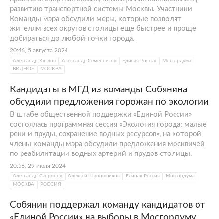
развитию транспортной системы Москвы. Участники
Команды мэра обсудили меры, которые позволят
жителям всех округов столицы еще быстрее и проще
добираться до любой точки города.
20:46, 5 августа 2024
Александр Козлов
Александр Семенников
Единая Россия
Мосгордума
ВИДНОЕ
МОСКВА
Кандидаты в МГД из команды Собянина
обсудили предложения горожан по экологии
В штабе общественной поддержки «Единой России»
состоялась программная сессия «Экология города: малые
реки и пруды, сохранение водных ресурсов», на которой
члены команды мэра обсудили предложения москвичей
по реабилитации водных артерий и прудов столицы.
20:58, 29 июля 2024
Александр Сапронов
Алексей Шапошников
Единая Россия
Мосгордума
МОСКВА
РОССИЯ
Собянин поддержал команду кандидатов от
«Единой России» на выборы в Мосгордуму