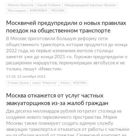
Максим Ликсутов
Сергей Собянин
Международный аэропорт Внуково
Мосгордума
АПРЕЛЕВКА
МОСКВА
Москвичей предупредили о новых правилах
поездок на общественном транспорте
В Москве приготовили большую реформу сети
общественного транспорта, которая продлится до конца
2022 года, но первые изменения жители столицы
заметят уже до конца 2021-го. Горожан предупредили о
расширении маршрутов, перенумерации автобусов и не
только, пишут «Известия».
11:18, 12 октября 2021
Степан Орлов
газета "Известия"
Камаз
МОСКВА
Москва откажется от услуг частных
эвакуаторщиков из-за жалоб граждан
Два десятка миллиардов рублей потратит столица на
создание нового парковочного пространства. Мэрия
Москвы также планирует создать единую службу
эвакуации транспорта и отказаться от работы с частными
из-за обилия жалоб от граждан. Сервисный контракт на