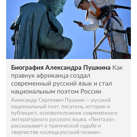
Биография Александра Пушкина
Как
правнук африканца создал
современный русский язык и стал
национальным поэтом России
Александр Сергеевич Пушкин — русский
национальный поэт, писатель, историк и
публицист, основоположник современного
литературного русского языка. «Лента.ру»
рассказывает о трагической судьбе и
творчестве «солнца русской поэзии».