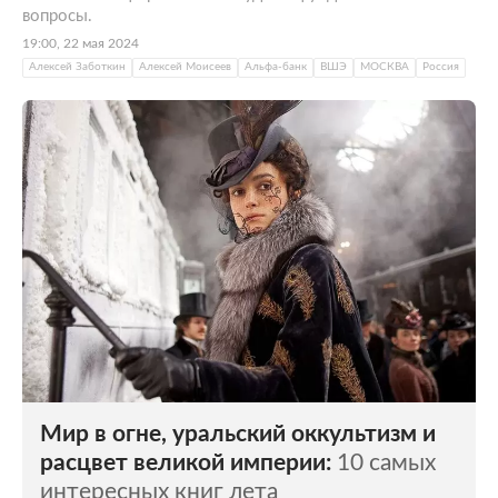
вопросы.
19:00, 22 мая 2024
Алексей Заботкин
Алексей Моисеев
Альфа-банк
ВШЭ
МОСКВА
Россия
Мир в огне, уральский оккультизм и
расцвет великой империи:
10 самых
интересных книг лета