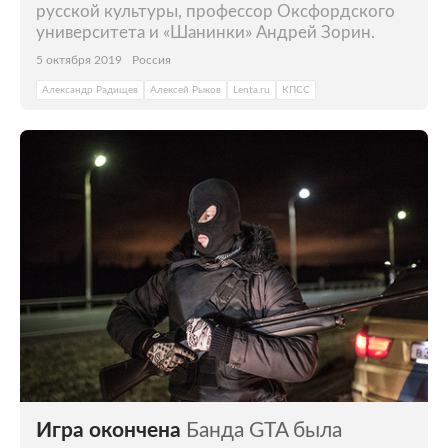
русской культуры, профессор Оксфордского
университета и «Шанинки» Андрей Зорин.
5 октября 2019
Россия
Александр Радищев
Алексей Рыков
Lenta.ru
КПСС
Игра окончена
Банда GTA была