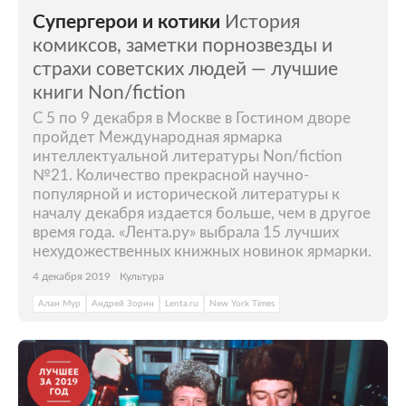
Супергерои и котики
История
комиксов, заметки порнозвезды и
страхи советских людей — лучшие
книги Non/fiction
С 5 по 9 декабря в Москве в Гостином дворе
пройдет Международная ярмарка
интеллектуальной литературы Non/fiction
№21. Количество прекрасной научно-
популярной и исторической литературы к
началу декабря издается больше, чем в другое
время года. «Лента.ру» выбрала 15 лучших
нехудожественных книжных новинок ярмарки.
4 декабря 2019
Культура
Алан Мур
Андрей Зорин
Lenta.ru
New York Times