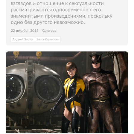
взглядов и отношение к сексуальности
рассматриваются одновременно с его
знаменитыми произведениями, поскольку
одно без другого невозможно.
22 декабря 2019
Культура
Андрей Зорин
Анна Каренина