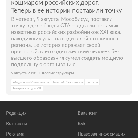
кошмаром российских дорог.
Теперь в ее истории поставили точку
В четверг, 9 августа, Мособлсуд поставил
точку в деле банды GTA — едва ли не самых
известных российских разбойников XXI века,
наводивших ужас на водителей столичного
региона. Ее история поражает своей
простотой: всего один жесткий человек без
высшего образования сумел создать мощную
подпольную организацию.
9 августа 2018
Силовые структуры
Абдумуким Мамадчонов
Алексей Староверов
Lenta.ru
Генпрокуратура РФ
Редакция
Вакансии
Контакты
RSS
Реклама
Правовая информация