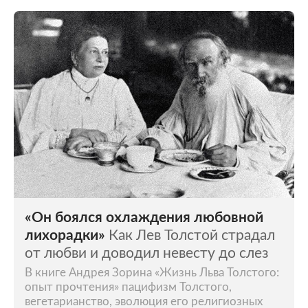
«Он боялся охлаждения любовной
лихорадки»
Как Лев Толстой страдал
от любви и доводил невесту до слез
В книге Андрея Зорина «Жизнь Льва Толстого:
опыт прочтения» пацифизм Толстого,
вегетарианство, эволюция его религиозных