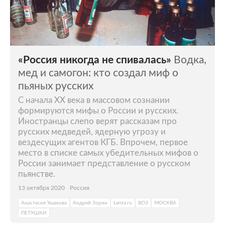
«Россия никогда не спивалась»
Водка,
мед и самогон: кто создал миф о
пьяных русских
С начала XX века в массовом сознании
формируются мифы о России и русских.
Иностранцы слепо верят рассказам про
русских медведей, ядерную угрозу и
вездесущих агентов КГБ. Впрочем, первое
место в списке самых убедительных мифов о
России занимает представление о русском
пьянстве.
13 октября 2020
Россия
Анастасия Ушакова
Андрей Зорин
Lenta.ru
ВОЗ
МОСКВА
ПЕТУШКИ