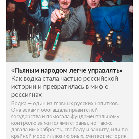
«Пьяным народом легче управлять»
Как водка стала частью российской
истории и превратилась в миф о
россиянах
Водка — один из главных русских напитков.
Она веками обогащала правителей
государства и помогала фундаментальному
контролю за жителями страны, но также —
давала им храбрость, свободу и защиту, или по
крайней мере иллюзию оных, считает историк