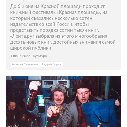
До 6 июня на Красной площади проходит
книжный фестиваль «Красная площадь», на
который съехались несколько сотен
издательств со всей России, чтобы
представить порядка сотни тысяч книг.
«Лента.ру» выбрала из этого многообразия
десять новых книг, достойных внимания самой
широкой публики.
4 июня 2022
Культура
Алексей Сальников
Андрей Зорин